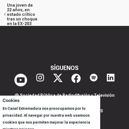
Una joven de
22 años, en
estado crítico
tras un choque
en la EX-203
SÍGUENOS
@ Sociedad Pública de Radiodifusión y Televisión
Cookies
Extremeña S.A.U.
En Canal Extremadura nos preocupamos por tu
POLITICA DE PRIVACIDAD Y COOKIES
privacidad. Al navegar por nuestra web usamoos
AVISO LEGAL
cookies que nos permiten mejorar la experiencia
CORPORACIÓN