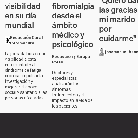
"Quiero da
visibilidad
fibromialgia
las gracias
en su día
desde el
mi marido
mundial
ámbito
por
médico y
cuidarme"
Redacción Canal
psicológico
Extremadura
josemanuel.bane
La jornada busca dar
Redacción y Europa
visibilidad a esta
Press
enfermedad y al
síndrome de fatiga
Doctores y
crónica, impulsar la
especialistas
investigación y
analizarán los
mejorar el apoyo
síntomas,
social y sanitario a las
tratamientos y el
personas afectadas
impacto en la vida de
los pacientes