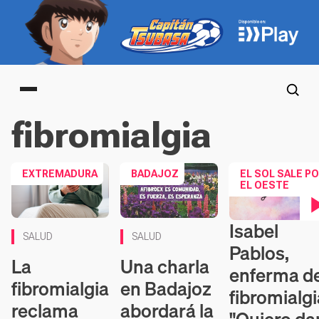
Main menu
fibromialgia
EXTREMADURA
BADAJOZ
EL SOL SALE P
EL OESTE
Isabel
Contenido en víd
SALUD
SALUD
Pablos,
La
Una charla
enferma d
fibromialgia
en Badajoz
fibromialgi
reclama
abordará la