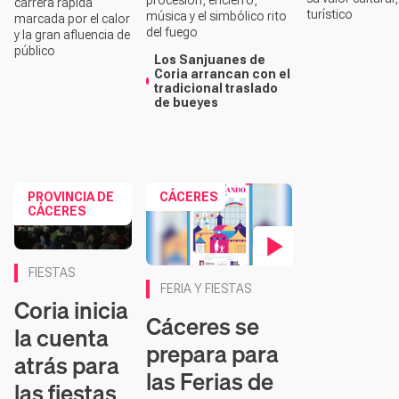
procesión, encierro,
carrera rápida
turístico
música y el simbólico rito
marcada por el calor
del fuego
y la gran afluencia de
público
Los Sanjuanes de
Coria arrancan con el
tradicional traslado
de bueyes
PROVINCIA DE
CÁCERES
CÁCERES
FIESTAS
Contenido en vídeo
FERIA Y FIESTAS
Coria inicia
Cáceres se
la cuenta
prepara para
atrás para
las Ferias de
las fiestas