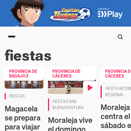
Main menu
fiestas
PROVINCIA DE
PROVINCIA DE
PROVINCIA D
BADAJOZ
CÁCERES
CÁCERES
Contenido en v
FIESTA INTER
REGIONAL
FIESTAS
Contenido en vídeo
FIESTAS SAN
Moraleja
Magacela
BUENAVENTURA
centra el
se prepara
Moraleja vive
sábado 
para viajar
el domingo