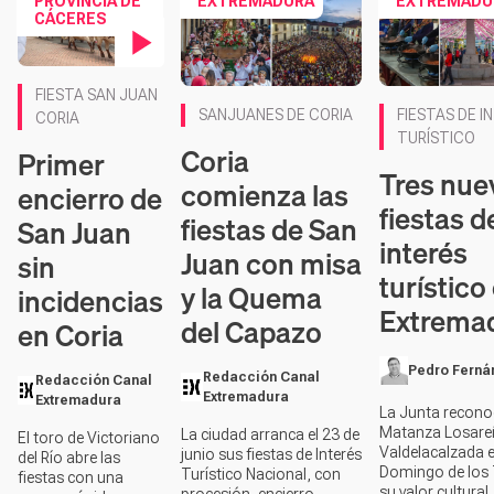
PROVINCIA DE
EXTREMADURA
EXTREMADU
CÁCERES
Contenido en vídeo
FIESTA SAN JUAN
Contenido en v
SANJUANES DE CORIA
FIESTAS DE I
CORIA
TURÍSTICO
Coria
Primer
Tres nue
comienza las
encierro de
fiestas d
fiestas de San
San Juan
interés
Juan con misa
sin
turístico
y la Quema
incidencias
Extrema
del Capazo
en Coria
Pedro Ferná
Redacción Canal
Redacción Canal
Extremadura
Extremadura
La Junta recono
Matanza Losare
La ciudad arranca el 23 de
El toro de Victoriano
Valdelacalzada en
junio sus fiestas de Interés
del Río abre las
Domingo de los 
Turístico Nacional, con
fiestas con una
su valor cultural,