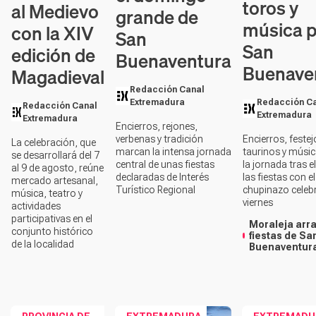
toros y
al Medievo
grande de
música p
con la XIV
San
San
edición de
Buenaventura
Buenave
Magadieval
Redacción Canal
Redacción C
Extremadura
Redacción Canal
Extremadura
Extremadura
Encierros, rejones,
Encierros, festej
verbenas y tradición
La celebración, que
taurinos y músi
marcan la intensa jornada
se desarrollará del 7
la jornada tras el
central de unas fiestas
al 9 de agosto, reúne
las fiestas con el
declaradas de Interés
mercado artesanal,
chupinazo celeb
Turístico Regional
música, teatro y
viernes
actividades
participativas en el
Moraleja arr
conjunto histórico
fiestas de Sa
de la localidad
Buenaventur