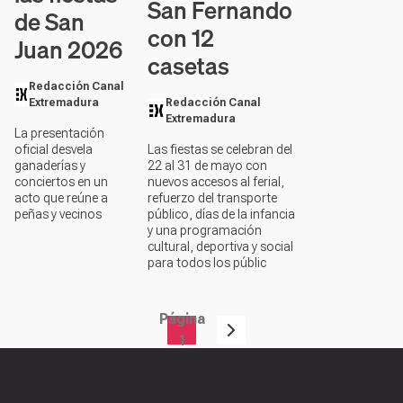
San Fernando
de San
con 12
Juan 2026
casetas
Redacción Canal
Extremadura
Redacción Canal
Extremadura
La presentación
oficial desvela
Las fiestas se celebran del
ganaderías y
22 al 31 de mayo con
conciertos en un
nuevos accesos al ferial,
acto que reúne a
refuerzo del transporte
peñas y vecinos
público, días de la infancia
y una programación
cultural, deportiva y social
para todos los públic
Página
Paginación
1