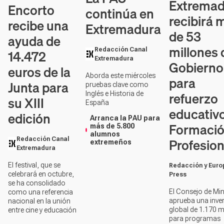
Extremad
Encorto
continúa en
recibirá 
recibe una
Extremadura
de 53
ayuda de
millones 
Redacción Canal
14.472
Extremadura
Gobierno
euros de la
Aborda este miércoles
para
Junta para
pruebas clave como
refuerzo
Inglés e Historia de
su XIII
España
educativo
edición
Arranca la PAU para
Formaci
más de 5.800
alumnos
Profesion
Redacción Canal
extremeños
Extremadura
El festival, que se
Redacción y Euro
celebrará en octubre,
Press
se ha consolidado
El Consejo de Min
como una referencia
aprueba una inve
nacional en la unión
global de 1.170 m
entre cine y educación
para programas