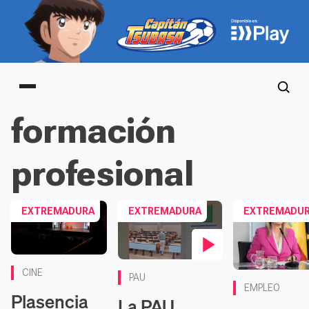
Main menu
formación
profesional
EXTREMADURA
EXTREMADURA
EXTREMADU
Contenido en vídeo
CINE
PAU
EMPLEO
Plasencia
La PAU