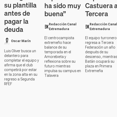
su plantilla
ha sido muy
Castuera 
antes de
buena”
Tercera
pagar la
Redacción Canal
Redacción Cana
deuda
Extremadura
Extremadura
El centrocampista
El equipo turronero
Oscar Marín
extremeño hace
regresa a Tercera
balance de su
Federación un año
Luis Oliver busca un
temporada en el
después de su
delantero para
Amorebieta y
descenso, mientras
completar el equipo y
reflexiona sobre su
Batán ocupará su
afirma que el club
futuro mientras
plaza en Primera
competirá por estar
impulsa su campus en
Extremeña
en la zona alta en su
Talavera
regreso a Segunda
RFEF