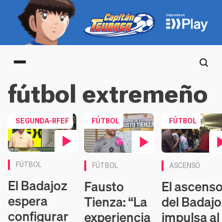
Main menu
fútbol extremeño
SEGUNDA-RFEF
FÚTBOL
FÚTBOL
Contenido en vídeo
Contenido en vídeo
Contenido en víd
FÚTBOL
FÚTBOL
ASCENSO
El Badajoz
Fausto
El ascens
espera
Tienza: “La
del Badajo
configurar
experiencia
impulsa al