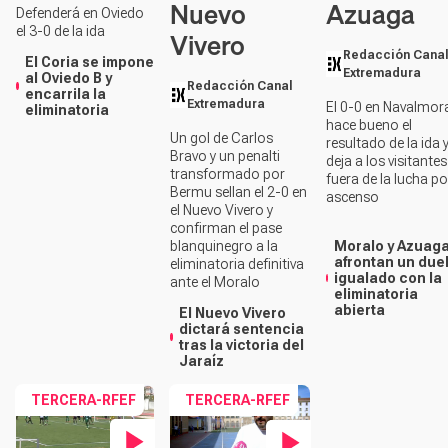
Nuevo
Azuaga
Defenderá en Oviedo
el 3-0 de la ida
Vivero
Redacción Cana
El Coria se impone
Extremadura
al Oviedo B y
Redacción Canal
encarrila la
Extremadura
El 0-0 en Navalmor
eliminatoria
hace bueno el
Un gol de Carlos
resultado de la ida 
Bravo y un penalti
deja a los visitantes
transformado por
fuera de la lucha po
Bermu sellan el 2-0 en
ascenso
el Nuevo Vivero y
confirman el pase
blanquinegro a la
Moralo y Azuag
afrontan un due
eliminatoria definitiva
igualado con la
ante el Moralo
eliminatoria
abierta
El Nuevo Vivero
dictará sentencia
tras la victoria del
Jaraíz
TERCERA-RFEF
TERCERA-RFEF