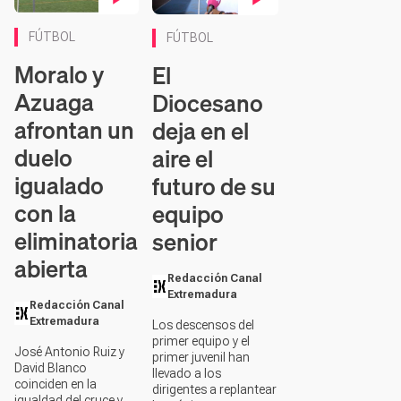
Contenido en vídeo
Contenido en vídeo
FÚTBOL
FÚTBOL
Moralo y
El
Azuaga
Diocesano
afrontan un
deja en el
duelo
aire el
igualado
futuro de su
con la
equipo
eliminatoria
senior
abierta
Redacción Canal
Extremadura
Redacción Canal
Extremadura
Los descensos del
primer equipo y el
José Antonio Ruiz y
primer juvenil han
David Blanco
llevado a los
coinciden en la
dirigentes a replantear
igualdad del cruce y