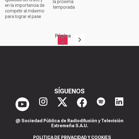
la próxima
en la importancia de
temporada
competir al máximo
para lograr el pase
Página
Paginación
1
SÍGUENOS
@ Sociedad Pública de Radiodifusión y Televisión
Extremeña S.A.U.
POLITICA DE PRIVACIDAD Y COOKIES