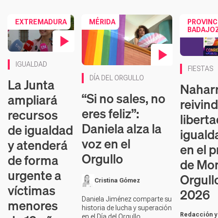
EXTREMADURA
MÉRIDA
PROVINC
BADAJO
Contenido en vídeo
IGUALDAD
FIESTAS
Contenido en vídeo
DÍA DEL ORGULLO
La Junta
Nahar
“Si no sales, no
ampliará
reivind
eres feliz”:
recursos
liberta
Daniela alza la
de igualdad
iguald
voz en el
y atenderá
en el 
Orgullo
de forma
de Mon
urgente a
Orgull
Cristina Gómez
víctimas
2026
Daniela Jiménez comparte su
menores
historia de lucha y superación
Redacción y
en el Día del Orgullo,