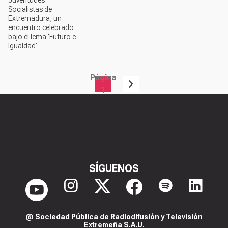
Socialistas de
Extremadura, un
encuentro celebrado
bajo el lema ‘Futuro e
Igualdad’
Página
Paginación
1
SÍGUENOS
@ Sociedad Pública de Radiodifusión y Televisión
Extremeña S.A.U.