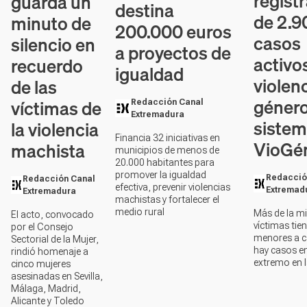
regist
guarda un
destina
de 2.9
minuto de
200.000 euros
casos
silencio en
a proyectos de
activo
recuerdo
igualdad
violen
de las
género
víctimas de
Redacción Canal
Extremadura
siste
la violencia
Financia 32 iniciativas en
VioGé
machista
municipios de menos de
20.000 habitantes para
promover la igualdad
Redacció
Redacción Canal
efectiva, prevenir violencias
Extremad
Extremadura
machistas y fortalecer el
medio rural
Más de la mi
El acto, convocado
víctimas tie
por el Consejo
menores a c
Sectorial de la Mujer,
hay casos en
rindió homenaje a
extremo en l
cinco mujeres
asesinadas en Sevilla,
Málaga, Madrid,
Alicante y Toledo