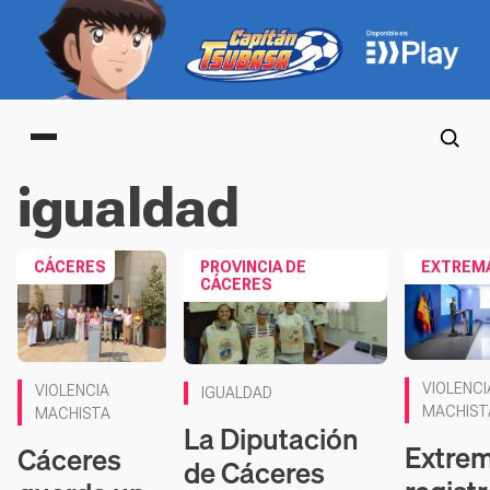
Main menu
igualdad
CÁCERES
PROVINCIA DE
EXTREM
CÁCERES
VIOLENCI
VIOLENCIA
IGUALDAD
MACHIST
MACHISTA
La Diputación
Extre
Cáceres
de Cáceres