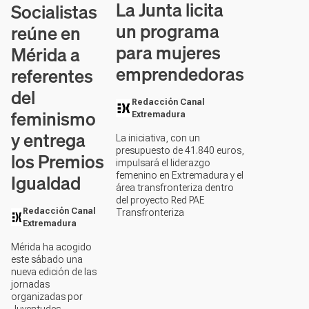
La Junta licita
Socialistas
un programa
reúne en
para mujeres
Mérida a
emprendedoras
referentes
del
Redacción Canal
feminismo
Extremadura
y entrega
La iniciativa, con un
presupuesto de 41.840 euros,
los Premios
impulsará el liderazgo
Igualdad
femenino en Extremadura y el
área transfronteriza dentro
del proyecto Red PAE
Redacción Canal
Transfronteriza
Extremadura
Mérida ha acogido
este sábado una
nueva edición de las
jornadas
organizadas por
Juventudes