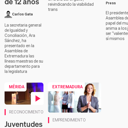
de 12 años
Press
reivindicando la visibilidad
trans
El presidente
Carlos Gata
Asamblea de
papel del mu
La secretaria general
anima a los 
de Igualdad y
ser “valientes
Conciliación, Ara
sí mismos
Sánchez, ha
presentado en la
Asamblea de
Extremadura las
líneas maestras de su
departamento para
la legislatura
MÉRIDA
EXTREMADURA
Contenido en vídeo
RECONOCIMIENTO
EMPRENDIMIENTO
Juventudes