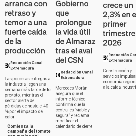
Gobierno
arranca con
crece un
que
retraso y
2,3% en e
prolongue
temor a una
primer
la vida útil
fuerte caída
trimestre
de Almaraz
de la
2026
tras el aval
producción
Redacción Ca
del CSN
Extremadura
Redacción Canal
Extremadura
Construcción y
Redacción Canal
servicios impulsa
Extremadura
Las primeras entregas a
economía region
la industria llegan una
a la caída industri
Mercedes Morán
semana más tarde de lo
asegura que el
previsto, mientras el
informe técnico
sector alerta de
confirma que la
pérdidas de hasta el 40
central es "viable y
% por el impacto del
segura" y reclama
calor
modificar el
calendario de cierre
Comienza la
campaña del tomate