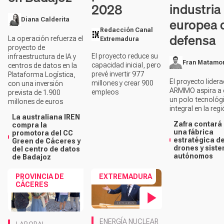
industria
2028
europea 
Diana Calderita
Redacción Canal
defensa
La operación refuerza el
Extremadura
proyecto de
El proyecto reduce su
infraestructura de IA y
Fran Matamo
capacidad inicial, pero
centros de datos en la
prevé invertir 977
Plataforma Logística,
El proyecto lider
millones y crear 900
con una inversión
ARMMO aspira a 
empleos
prevista de 1.900
un polo tecnológ
millones de euros
integral en la reg
La australiana IREN
Zafra contará
compra la
una fábrica
promotora del CC
estratégica d
Green de Cáceres y
drones y sist
del centro de datos
autónomos
de Badajoz
PROVINCIA DE
EXTREMADURA
CÁCERES
Contenido en vídeo
ENERGÍA NUCLEAR