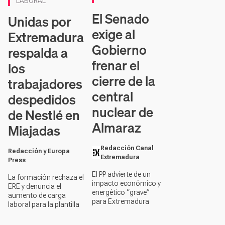
LABORAL
El Senado
Unidas por
exige al
Extremadura
Gobierno
respalda a
frenar el
los
cierre de la
trabajadores
central
despedidos
nuclear de
de Nestlé en
Almaraz
Miajadas
Redacción Canal
Redacción y Europa
Extremadura
Press
El PP advierte de un
La formación rechaza el
impacto económico y
ERE y denuncia el
energético “grave”
aumento de carga
para Extremadura
laboral para la plantilla