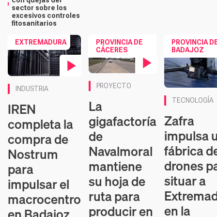
con quejas del
sector sobre los
excesivos controles
fitosanitarios
EXTREMADURA
PROVINCIA DE
PROVINCIA D
CÁCERES
BADAJOZ
Contenido en vídeo
Contenido en vídeo
PROYECTO
INDUSTRIA
TECNOLOGÍA
La
IREN
Zafra
gigafactoría
completa la
impulsa 
de
compra de
fábrica d
Navalmoral
Nostrum
drones p
mantiene
para
situar a
su hoja de
impulsar el
Extrema
ruta para
macrocentro
en la
producir en
en Badajoz