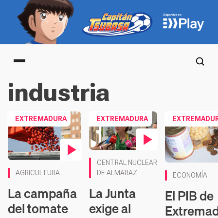
Main menu
industria
EXTREMADURA
EXTREMADURA
EXTREMADU
Contenido en vídeo
CENTRAL NUCLEAR
Contenido en vídeo
DE ALMARAZ
AGRICULTURA
ECONOMÍA
La Junta
La campaña
El PIB de
exige al
del tomate
Extrema