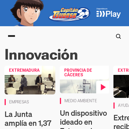
Main menu
Innovación
EXTREMADURA
PROVINCIA DE
EXTR
CÁCERES
Contenido en vídeo
MEDIO AMBIENTE
EMPRESAS
AYUD
Un dispositivo
La Junta
Ext
ideado en
amplía en 1,37
reci