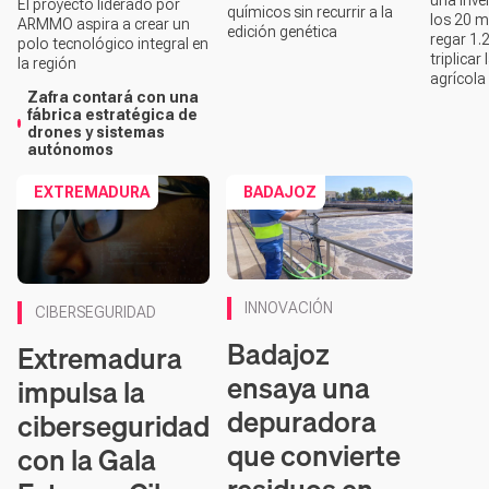
El proyecto liderado por
químicos sin recurrir a la
los 20 m
ARMMO aspira a crear un
edición genética
regar 1.
polo tecnológico integral en
triplicar
la región
agrícola
Zafra contará con una
fábrica estratégica de
drones y sistemas
autónomos
EXTREMADURA
BADAJOZ
INNOVACIÓN
CIBERSEGURIDAD
Badajoz
Extremadura
ensaya una
impulsa la
depuradora
ciberseguridad
que convierte
con la Gala