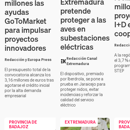
Extremadura
millones las
mill
pretende
ayudas
proy
proteger a las
GoToMarket
I+D 
aves en
para impulsar
coop
subestaciones
proyectos
eléctricas
innovadores
Redacció
A la reg
Redacción Canal
Redacción y Europa Press
el 3,7 %
Extremadura
program
El presupuesto total de la
STEP
El dispositivo, premiado
convocatoria alcanza los
por Iberdrola, se pone a
3,16 millones de euros tras
prueba en Jaraicejo para
agotarse el crédito inicial
proteger nidos, evitar
por la alta demanda
incidencias y reforzar la
empresarial
calidad del servicio
eléctrico
PROVINCIA DE
EXTREMADURA
PROV
BADAJOZ
BADA