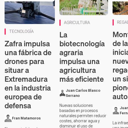
Conteni
REGA
AGRICULTURA
Mont
La
TECNOLOGÍA
de l
Zafra impulsa
biotecnología
inici
una fábrica de
agraria
nuev
drones para
impulsa una
rega
situar a
agricultura
un s
Extremadura
más eficiente
pion
en la industria
Juan Carlos Blasco
auto
europea de
Serrano
defensa
Nuevas soluciones
Jua
basadas en procesos
Fern
naturales permiten reducir
Fran Matamoros
costes, ahorrar agua y
La infra
disminuir el uso de
una inve