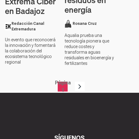
residuos en
Extrema Ciber
energía
en Badajoz
Redacción Canal
Rosana Cruz
Extremadura
Aqualia prueba una
Un evento que reconocerá
tecnología pionera que
la innovación y fomentará
reduce costes y
la colaboración del
transforma aguas
ecosistema tecnológico
residuales en bioenergía y
regional
fertilizantes
Página
Paginación
1
SÍGUENOS