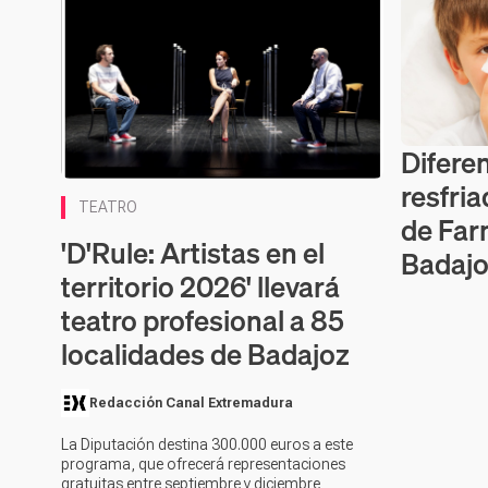
Diferen
Contenido 
resfria
TEATRO
de Far
'D'Rule: Artistas en el
Badaj
territorio 2026' llevará
teatro profesional a 85
localidades de Badajoz
Redacción Canal Extremadura
La Diputación destina 300.000 euros a este
programa, que ofrecerá representaciones
gratuitas entre septiembre y diciembre