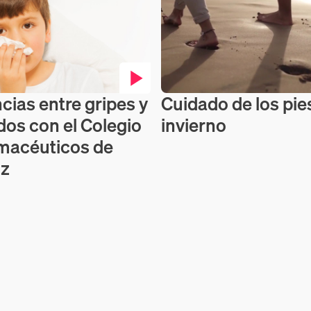
cias entre gripes y
Cuidado de los pie
en vídeo
Contenido en vídeo
dos con el Colegio
invierno
macéuticos de
oz