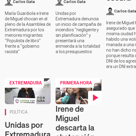
Carlos Gata
Carlos Gata
Carlos Gat
María Guardiola e Irene
Unidas por
de Miguel chocan en el
Extremadura denuncia
Irene de Miguel
pleno de la Asamblea de
un inicio de campaña de
asegurado que 
Extremadura por los
incendios “negligente y
misma ciudad 
menores migrantes:
sin planificación” y
habido una viol
“Populista de libro”
presentará una
manada a una 
frente a “gobierno
enmienda a la totalidad
no han dicho n
racista”
a los presupuestos
porque resulta 
DNI de los agre
era un DNI extra
EXTREMADURA
PRIMERA HORA
Irene de
Contenido en vídeo
POLÍTICA
Miguel
Unidas por
descarta la
Extremadura