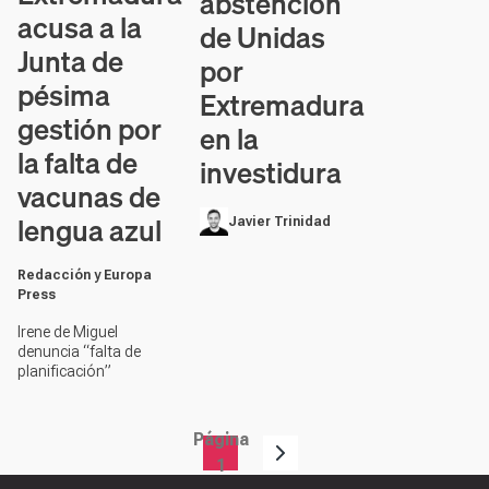
abstención
acusa a la
de Unidas
Junta de
por
pésima
Extremadura
gestión por
en la
la falta de
investidura
vacunas de
lengua azul
Javier Trinidad
Redacción y Europa
Press
Irene de Miguel
denuncia “falta de
planificación”
Página
Paginación
1