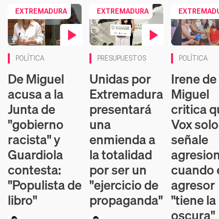
EXTREMADURA
EXTREMADURA
EXTREMAD
Contenido en vídeo
Contenido en vídeo
Contenido en 
POLÍTICA
PRESUPUESTOS
POLÍTICA
De Miguel
Unidas por
Irene de
acusa a la
Extremadura
Miguel
Junta de
presentará
critica 
"gobierno
una
Vox solo
racista" y
enmienda a
señale
Guardiola
la totalidad
agresio
contesta:
por ser un
cuando 
"Populista de
"ejercicio de
agresor
libro"
propaganda"
"tiene la
oscura"