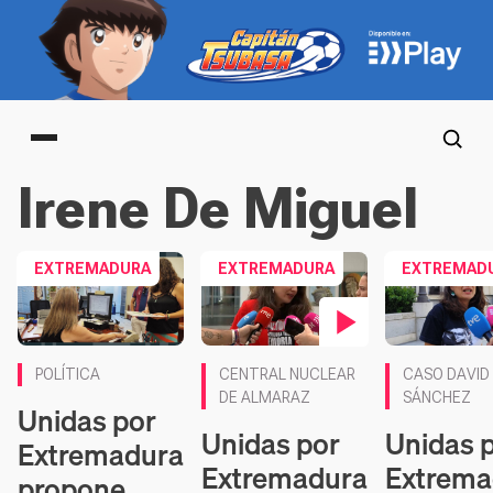
Main menu
Irene De Miguel
EXTREMADURA
EXTREMADURA
EXTREMAD
Contenido en vídeo
Contenido en 
POLÍTICA
CENTRAL NUCLEAR
CASO DAVID
DE ALMARAZ
SÁNCHEZ
Unidas por
Unidas por
Unidas 
Extremadura
Extremadura
Extrema
propone