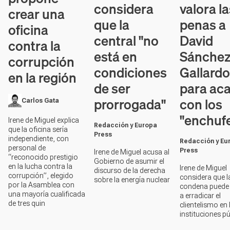
considera
valora l
crear una
que la
penas a
oficina
central "no
David
contra la
está en
Sánchez
corrupción
condiciones
Gallardo
en la región
de ser
para ac
prorrogada"
con los
Carlos Gata
"enchuf
Irene de Miguel explica
Redacción y Europa
que la oficina sería
Press
independiente, con
Redacción y Eu
personal de
Press
Irene de Miguel acusa al
“reconocido prestigio
Gobierno de asumir el
en la lucha contra la
Irene de Miguel
discurso de la derecha
corrupción”, elegido
considera que l
sobre la energía nuclear
por la Asamblea con
condena puede
una mayoría cualificada
a erradicar el
de tres quin
clientelismo en 
instituciones p