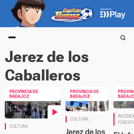
Main menu
Jerez de los
Caballeros
PROVINCIA DE
PROVINCIA DE
PROVIN
BADAJOZ
BADAJOZ
BADAJ
Contenido
INCEND
CULTURA
Contenido en vídeo
FOREST
CULTURA
Jerez de los