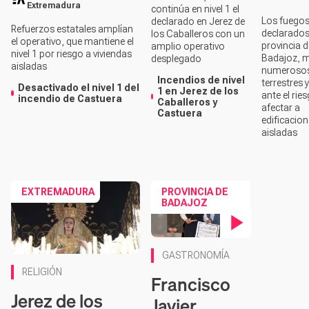
Extremadura
continúa en nivel 1 el
Los fuegos
declarado en Jerez de
Refuerzos estatales amplían
declarados
los Caballeros con un
el operativo, que mantiene el
provincia d
amplio operativo
nivel 1 por riesgo a viviendas
Badajoz, m
desplegado
aisladas
numeroso
Incendios de nivel
terrestres 
Desactivado el nivel 1 del
1 en Jerez de los
ante el rie
incendio de Castuera
Caballeros y
afectar a
Castuera
edificacio
aisladas
EXTREMADURA
PROVINCIA DE
BADAJOZ
Contenido en vídeo
GASTRONOMÍA
RELIGIÓN
Francisco
Jerez de los
Javier