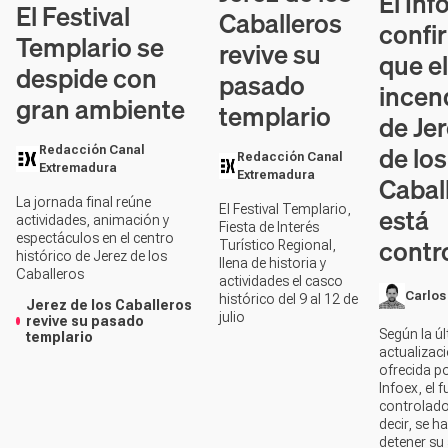
El Inf
El Festival
Caballeros
confi
Templario se
revive su
que el
despide con
pasado
incen
gran ambiente
templario
de Je
de los
Redacción Canal
Redacción Canal
Extremadura
Extremadura
Cabal
La jornada final reúne
está
El Festival Templario,
actividades, animación y
Fiesta de Interés
espectáculos en el centro
contr
Turístico Regional,
histórico de Jerez de los
llena de historia y
Caballeros
actividades el casco
Carlos
histórico del 9 al 12 de
Jerez de los Caballeros
julio
revive su pasado
Según la ú
templario
actualizac
ofrecida po
Infoex, el 
controlado
decir, se h
detener su