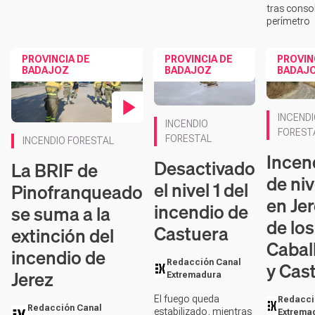
tras consol
perímetro
PROVINCIA DE
PROVINCIA DE
PROVIN
BADAJOZ
BADAJOZ
BADAJ
Contenido
INCEND
INCENDIO
Contenido en vídeo
FOREST
FORESTAL
INCENDIO FORESTAL
Incen
Desactivado
La BRIF de
de niv
el nivel 1 del
Pinofranqueado
en Je
incendio de
se suma a la
de los
Castuera
extinción del
Cabal
incendio de
y Cas
Redacción Canal
Jerez
Extremadura
El fuego queda
Redacci
Redacción Canal
estabilizado, mientras
Extrema