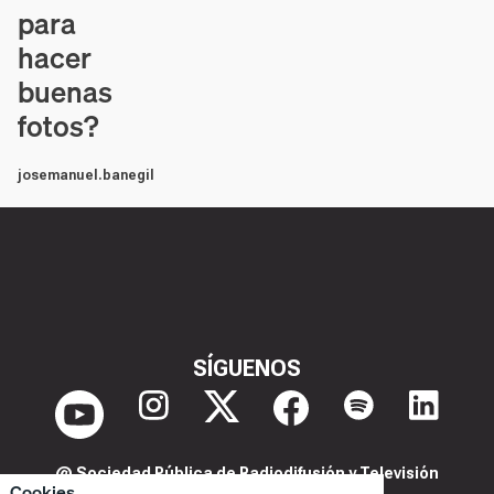
para
hacer
buenas
fotos?
josemanuel.banegil
SÍGUENOS
@ Sociedad Pública de Radiodifusión y Televisión
Cookies
Extremeña S.A.U.