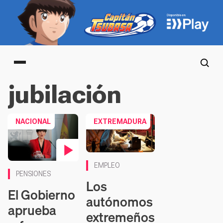
Main menu
jubilación
NACIONAL
EXTREMADURA
Contenido en vídeo
EMPLEO
PENSIONES
Los
El Gobierno
autónomos
aprueba
extremeños