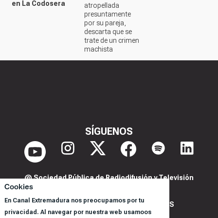
en La Codosera
atropellada
presuntamente
por su pareja,
descarta que se
trate de un crimen
machista
SÍGUENOS
@ Sociedad Pública de Radiodifusión y Televisión
Cookies
Extremeña S.A.U.
En Canal Extremadura nos preocupamos por tu
POLITICA DE PRIVACIDAD Y COOKIES
privacidad. Al navegar por nuestra web usamoos
AVISO LEGAL