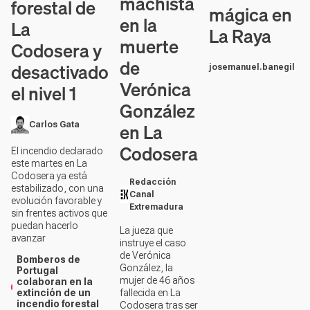
machista
forestal de
mágica en
en la
La
La Raya
muerte
Codosera y
de
desactivado
josemanuel.banegil
Verónica
el nivel 1
González
en La
Carlos Gata
Codosera
El incendio declarado
este martes en La
Codosera ya está
Redacción
estabilizado, con una
Canal
evolución favorable y
Extremadura
sin frentes activos que
puedan hacerlo
La jueza que
avanzar
instruye el caso
de Verónica
Bomberos de
González, la
Portugal
mujer de 46 años
colaboran en la
extinción de un
fallecida en La
incendio forestal
Codosera tras ser