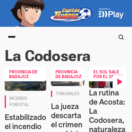
Main menu
La Codosera
PROVINCIA DE
PROVINCIA
EL SOL SALE
BADAJOZ
DE BADAJOZ
POR EL OESTE
La rutina
Contenido en vídeo
TRIBUNALES
de Acosta:
INCENDIO
La jueza
FORESTAL
La
descarta
Estabilizado
Codosera,
el crimen
el incendio
naturaleza