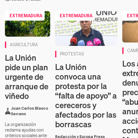
EXTREMADURA
EXTREMADURA
EXT
AGRICULTURA
Conten
CAM
La Unión
PROTESTAS
Los 
La Unión
pide un plan
ext
convoca una
urgente de
den
protesta por la
arranque de
prec
“falta de apoyo” a
viñedo
“abu
cereceros y
anu
Juan Carlos Blasco
afectados por las
Serrano
acc
borrascas
La organización
con
reclama ayudas con
criterios sociales ante
Redacción y Europa Press