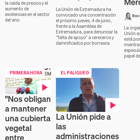
Mer
la caída de precios y el
aumento de
La Unión de Extremadura ha
existencias en el sector
convocado una concentración
Roc
del vino
el próximo jueves, 4 de junio,
frente a la Asamblea de
La orga
Extremadura, para denunciar la
Unión a
“falta de apoyo” a cereceros y
está por
damnificados por borrasca
mientra
especula
papel de
PRIMERA HORA
EL PALIQUEO
"Nos obligan
Contenido en vídeo
a mantener
La Unión pide a
una cubierta
Contenido en vídeo
las
vegetal
administraciones
entre