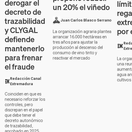
derogar el
lími
un 20% el viñedo
decreto de
rega
trazabilidad
ext
Juan Carlos Blasco Serrano
y CLYGAL
por 
La organización agraria plantea
defiende
arrancar 16.000 hectáreas en
tres años para ajustar la
Reda
mantenerlo
producción al descenso del
Extr
consumo de vino tinto y
para frenar
reactivar el mercado
La organ
el fraude
una reu
aumenta
agua an
Redacción Canal
cultivos
Extremadura
Coinciden en que es
necesario reforzar los
controles, pero
discrepan en el papel
que debe tener el
decreto autonómico
de trazabilidad,
aprobado en 2025