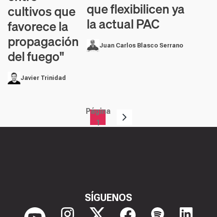
que flexibilicen ya
cultivos que
la actual PAC
favorece la
propagación
Juan Carlos Blasco Serrano
del fuego"
Javier Trinidad
Página
Paginación
1
SÍGUENOS