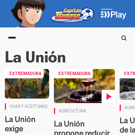
Main menu
La Unión
EXTREMADURA
EXTREMADURA
EXT
Conten
Contenido en vídeo
UVAS Y ACEITUNAS
AGRI
AGRICULTURA
La Unión
La U
La Unión
exige
de l
propone reducir