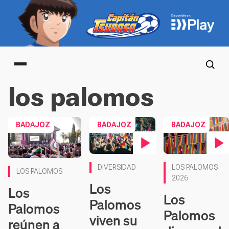
Main menu
los palomos
BADAJOZ
BADAJOZ
BADAJOZ
Contenido en víde
Contenido en vídeo
LOS PALOMOS
DIVERSIDAD
LOS PALOMOS
2026
Los
Los
Los
Palomos
Palomos
Palomos
viven su
reúnen a