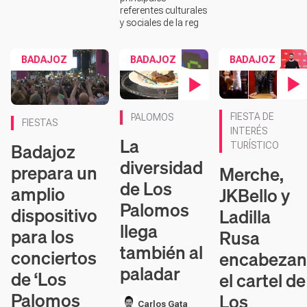
referentes culturales
y sociales de la reg
BADAJOZ
BADAJOZ
BADAJOZ
Contenido en víde
Contenido en vídeo
FIESTA DE
PALOMOS
FIESTAS
INTERÉS
La
Badajoz
TURÍSTICO
diversidad
prepara un
Merche,
de Los
amplio
JKBello y
Palomos
dispositivo
Ladilla
llega
para los
Rusa
también al
conciertos
encabezan
paladar
de ‘Los
el cartel de
Palomos
Los
Carlos Gata