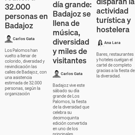
disparan la
día grande:
32.000
actividad
Badajoz se
personas en
turística y
llena de
Badajoz
hostelera
música,
diversidad
Carlos Gata
Ana Lara
y miles de
Los Palomos han
Bares, restaurantes
vuelto a llenar de
visitantes
y hoteles cuelgan el
colorido, diversidad y
cartel de completo
reivindicación las
gracias a la fiesta de
calles de Badajoz, con
Carlos Gata
la diversidad.
una asistencia
estimada de 32.000
Badajoz vive este
personas, según la
sábado su día
organización
grande de Los
Palomos, la fiesta
de la diversidad que
celebra su
decimoquinta
edición convertida
en uno de los
principales