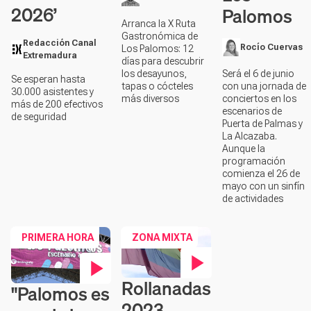
2026’
Palomos
Arranca la X Ruta
Gastronómica de
Redacción Canal
Rocío Cuervas
Los Palomos: 12
Extremadura
días para descubrir
los desayunos,
Será el 6 de junio
Se esperan hasta
tapas o cócteles
con una jornada de
30.000 asistentes y
más diversos
conciertos en los
más de 200 efectivos
escenarios de
de seguridad
Puerta de Palmas y
La Alcazaba.
Aunque la
programación
comienza el 26 de
mayo con un sinfín
de actividades
PRIMERA HORA
ZONA MIXTA
Rollanadas
Contenido en vídeo
"Palomos es
Contenido en vídeo
2023,