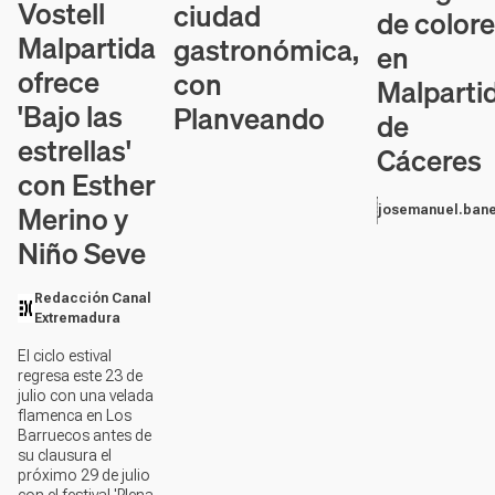
Vostell
ciudad
de color
Malpartida
gastronómica,
en
ofrece
con
Malparti
'Bajo las
Planveando
de
estrellas'
Cáceres
con Esther
Merino y
josemanuel.bane
Niño Seve
Redacción Canal
Extremadura
El ciclo estival
regresa este 23 de
julio con una velada
flamenca en Los
Barruecos antes de
su clausura el
próximo 29 de julio