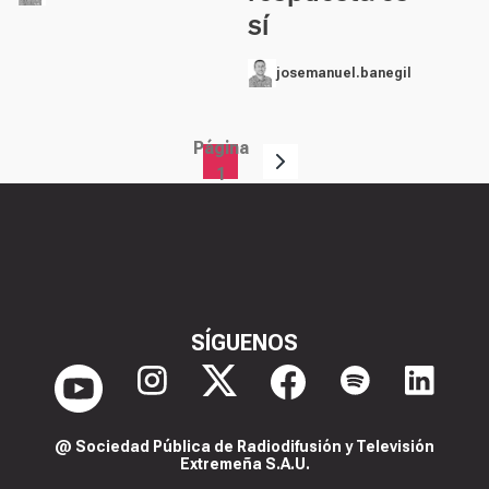
sí
josemanuel.banegil
Página
Paginación
1
SÍGUENOS
@ Sociedad Pública de Radiodifusión y Televisión
Extremeña S.A.U.