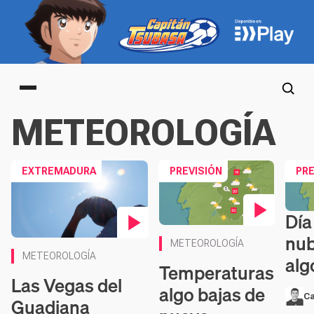
Main menu
METEOROLOGÍA
EXTREMADURA
PREVISIÓN
PRE
Día
Conte
Contenido en vídeo
nub
METEOROLOGÍA
Contenido en vídeo
METEOROLOGÍA
alg
Temperaturas
Las Vegas del
algo bajas de
Ca
Guadiana