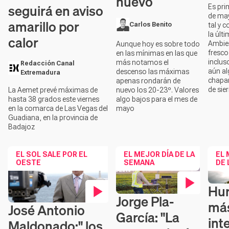
nuevo
seguirá en aviso
Es pr
de ma
amarillo por
tal y 
Carlos Benito
la últi
calor
Ambie
Aunque hoy es sobre todo
fresco
en las mínimas en las que
inclus
más notamos el
Redacción Canal
aún a
descenso las máximas
Extremadura
chapa
apenas rondarán de
de sie
La Aemet prevé máximas de
nuevo los 20-23º. Valores
hasta 38 grados este viernes
algo bajos para el mes de
en la comarca de Las Vegas del
mayo
Guadiana, en la provincia de
Badajoz
EL SOL SALE POR EL
EL MEJOR DÍA DE LA
EL 
OESTE
SEMANA
DE 
Hu
Conte
Jorge Pla-
Contenido en vídeo
má
José Antonio
Contenido en vídeo
García: "La
int
Maldonado:" los