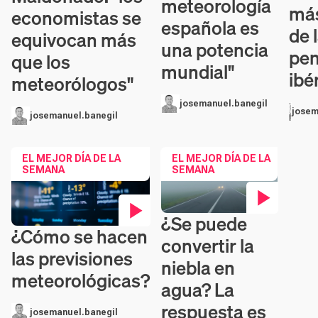
meteorología
más
economistas se
española es
de 
equivocan más
una potencia
pen
que los
mundial"
ibé
meteorólogos"
josemanuel.banegil
josem
josemanuel.banegil
EL MEJOR DÍA DE LA
EL MEJOR DÍA DE LA
SEMANA
SEMANA
¿Se puede
Contenido en vídeo
¿Cómo se hacen
Contenido en vídeo
convertir la
las previsiones
niebla en
meteorológicas?
agua? La
respuesta es
josemanuel.banegil