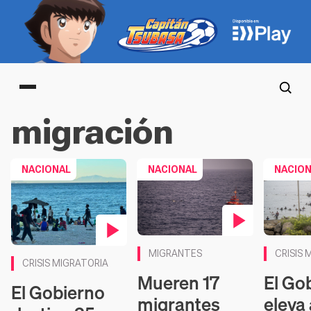
Main menu
migración
NACIONAL
NACIONAL
NACIO
Contenido en vídeo
Contenido en vídeo
MIGRANTES
CRISIS 
CRISIS MIGRATORIA
Mueren 17
El Go
El Gobierno
migrantes
eleva 