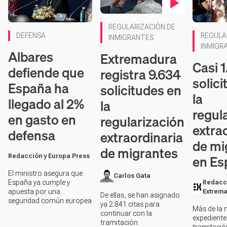
Contenido en vídeo
REGULARIZACIÓN DE
Contenido
DEFENSA
REGULA
INMIGRANTES
INMIGR
Albares
Extremadura
Casi 
defiende que
registra 9.634
solic
España ha
solicitudes en
la
llegado al 2%
la
regul
en gasto en
regularización
extra
defensa
extraordinaria
de mi
de migrantes
en Es
Redacción y Europa Press
El ministro asegura que
Carlos Gata
España ya cumple y
Redacc
apuesta por una
Extrem
De ellas, se han asignado
seguridad común europea
ya 2.841 citas para
Más de la 
continuar con la
expediente
tramitación
tramitació