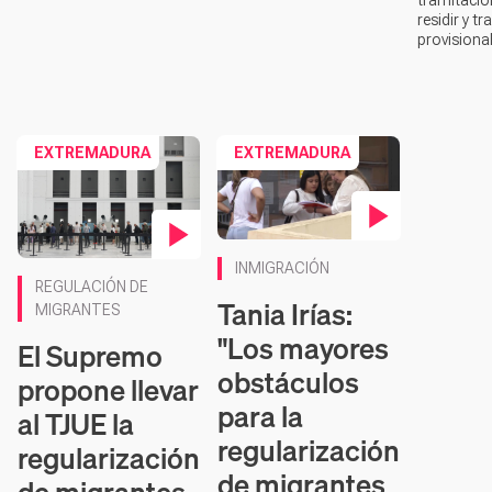
residir y t
provisiona
EXTREMADURA
EXTREMADURA
Contenido en vídeo
INMIGRACIÓN
Contenido en vídeo
REGULACIÓN DE
Tania Irías:
MIGRANTES
"Los mayores
El Supremo
obstáculos
propone llevar
para la
al TJUE la
regularización
regularización
de migrantes