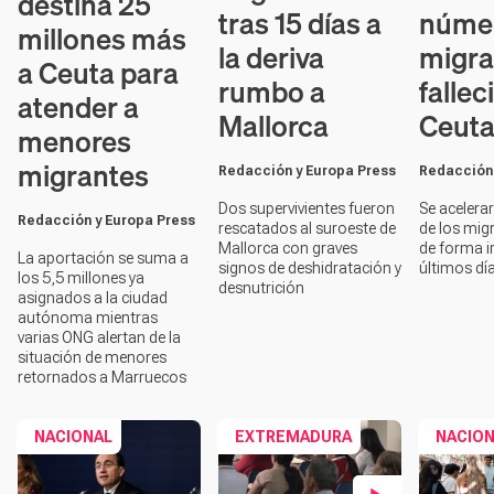
destina 25
tras 15 días a
núme
millones más
la deriva
migra
a Ceuta para
rumbo a
fallec
atender a
Mallorca
Ceut
menores
migrantes
Redacción y Europa Press
Redacción 
Dos supervivientes fueron
Se acelera
Redacción y Europa Press
rescatados al suroeste de
de los mig
Mallorca con graves
de forma ir
La aportación se suma a
signos de deshidratación y
últimos dí
los 5,5 millones ya
desnutrición
asignados a la ciudad
autónoma mientras
varias ONG alertan de la
situación de menores
retornados a Marruecos
NACIONAL
EXTREMADURA
NACIO