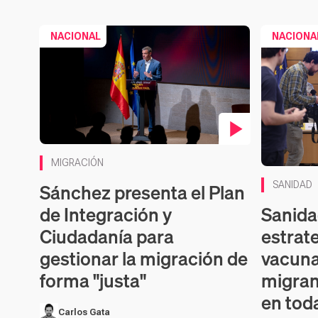
NACIONAL
NACIONA
Contenido en vídeo
MIGRACIÓN
Sánchez presenta el Plan
SANIDAD
Sanida
de Integración y
estrat
Ciudadanía para
vacuna
gestionar la migración de
migran
forma "justa"
en tod
Carlos Gata