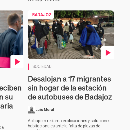
BADAJOZ
Contenido en vídeo
SOCIEDAD
Desalojan a 17 migrantes
reciben
sin hogar de la estación
n su
de autobuses de Badajoz
aria
Luis Moral
Acibapem reclama explicaciones y soluciones
habitacionales ante la falta de plazas de
nda