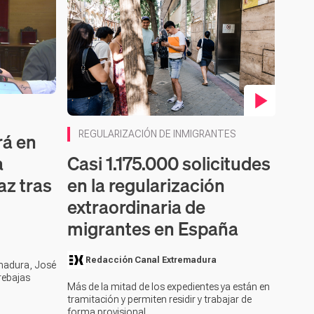
Contenido en vídeo
rá en
REGULARIZACIÓN DE INMIGRANTES
Casi 1.175.000 solicitudes
a
en la regularización
az tras
extraordinaria de
migrantes en España
Redacción Canal Extremadura
emadura, José
rebajas
Más de la mitad de los expedientes ya están en
tramitación y permiten residir y trabajar de
forma provisional