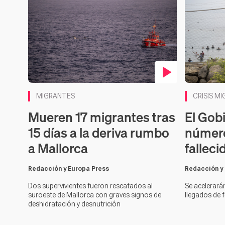
Contenido en vídeo
MIGRANTES
CRISIS M
Mueren 17 migrantes tras
El Gobi
15 días a la deriva rumbo
número
a Mallorca
fallec
Redacción y Europa Press
Redacción y
Dos supervivientes fueron rescatados al
Se acelerará
suroeste de Mallorca con graves signos de
llegados de f
deshidratación y desnutrición