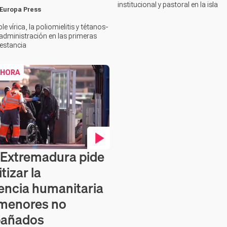
institucional y pastoral en la isla
 Europa Press
iple vírica, la poliomielitis y tétanos-
n administración en las primeras
estancia
 HORA
 Extremadura pide
en vídeo
tizar la
ncia humanitaria
 menores no
añados