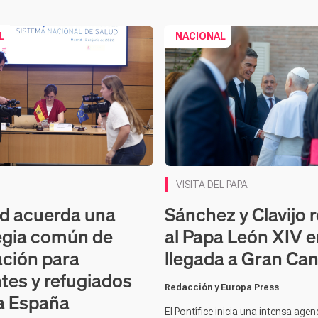
L
NACIONAL
Contenido en vídeo
VISITA DEL PAPA
d acuerda una
Sánchez y Clavijo 
egia común de
al Papa León XIV e
ción para
llegada a Gran Can
tes y refugiados
Redacción y Europa Press
a España
El Pontífice inicia una intensa age