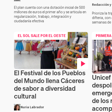
Redacción y
El plan cuenta con una dotación inicial de 500
millones de euros el primer año y se articula en
Prioriza la tr
regularización, trabajo, integración y
difteria, co
ciudadanía efectiva
semanas de 
EL SOL SALE POR EL OESTE
PRIMERA
El Festival de los Pueblos
Contenido en vídeo
Unicef
Contenido 
del Mundo llena Cáceres
despoli
de sabor a diversidad
emerge
cultural
de los
acomp
Nuria Labrador