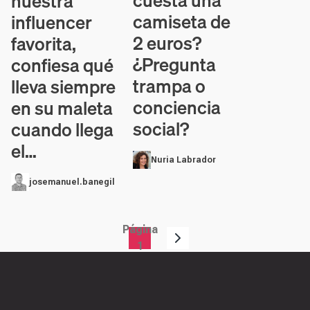
cuesta una
nuestra
camiseta de
influencer
2 euros?
favorita,
¿Pregunta
confiesa qué
trampa o
lleva siempre
conciencia
en su maleta
social?
cuando llega
el…
Nuria Labrador
josemanuel.banegil
Página
Paginación
1