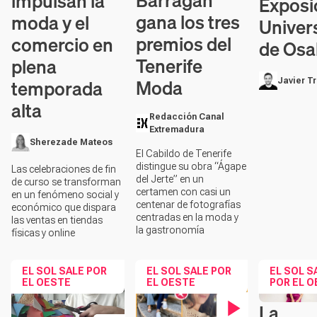
Barragán
impulsan la
Exposi
gana los tres
moda y el
Univer
premios del
comercio en
de Osa
Tenerife
plena
Moda
temporada
Javier T
alta
Redacción Canal
Extremadura
Sherezade Mateos
El Cabildo de Tenerife
distingue su obra “Ágape
Las celebraciones de fin
del Jerte” en un
de curso se transforman
certamen con casi un
en un fenómeno social y
centenar de fotografías
económico que dispara
centradas en la moda y
las ventas en tiendas
la gastronomía
físicas y online
EL SOL SALE POR
EL SOL SALE POR
EL SOL S
EL OESTE
EL OESTE
POR EL 
La
Contenido e