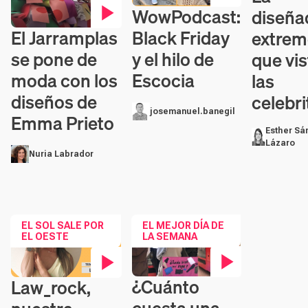
WowPodcast:
diseña
Contenido en vídeo
Black Friday
El Jarramplas
extre
Contenido en vídeo
y el hilo de
se pone de
que vis
Escocia
moda con los
las
diseños de
celebri
josemanuel.banegil
Emma Prieto
Esther Sá
Lázaro
Nuria Labrador
EL SOL SALE POR
EL MEJOR DÍA DE
EL OESTE
LA SEMANA
¿Cuánto
Law_rock,
Contenido en vídeo
Contenido en vídeo