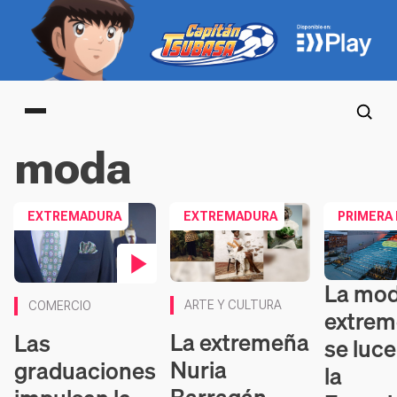
Main menu
moda
EXTREMADURA
EXTREMADURA
PRIMERA
La mo
Contenido e
Contenido en vídeo
ARTE Y CULTURA
COMERCIO
extre
La extremeña
Las
se luce
Nuria
graduaciones
la