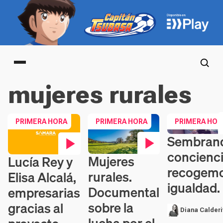
Main menu
mujeres rurales
PRIMERA HORA
PRIMERA HORA
PRIMERA HOR
Sembran
Contenido en ví
concienci
Mujeres
Lucía Rey y
Contenido en vídeo
Contenido en vídeo
recogem
rurales.
Elisa Alcalá,
igualdad.
Documental
empresarias
sobre la
gracias al
Diana Calderi