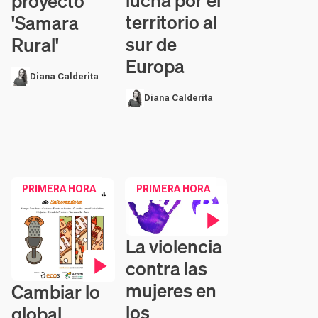
lucha por el
proyecto
territorio al
'Samara
sur de
Rural'
Europa
Diana Calderita
Diana Calderita
PRIMERA HORA
PRIMERA HORA
La violencia
Contenido en vídeo
contra las
mujeres en
Cambiar lo
Contenido en vídeo
los
global,