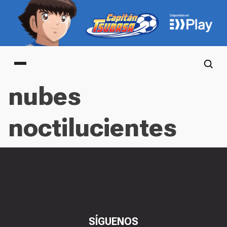
Main menu
nubes
noctilucientes
SÍGUENOS