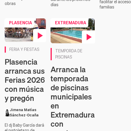
facilitar el acceso
obras
días
familias
PLASENCIA
EXTREMADURA
Contenido en vídeo
Contenido en vídeo
FERIA Y FIESTAS
TEMPORDA DE
PISCINAS
Plasencia
Arranca la
arranca sus
temporada
Ferias 2026
de piscinas
con música
municipales
y pregón
en
Jimena Matías
Extremadura
Sánchez-Ocaña
con
El dj Baby García dará
el pistoletazo de