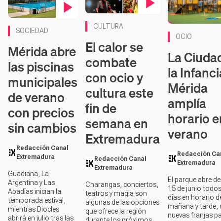
Contenido en vídeo
Contenido en vídeo
CULTURA
SOCIEDAD
OCIO
El calor se
Mérida abre
La Ciuda
combate
las piscinas
la Infanc
con ocio y
municipales
Mérida
cultura este
de verano
amplía
fin de
con precios
horario e
semana en
sin cambios
verano
Extremadura
Redacción Canal
Redacción Ca
Extremadura
Redacción Canal
Extremadura
Extremadura
Guadiana, La
El parque abre de
Argentina y Las
Charangas, conciertos,
15 de junio todos
Abadías inician la
teatros y magia son
días en horario d
temporada estival,
algunas de las opciones
mañana y tarde,
mientras Diocles
que ofrece la región
nuevas franjas p
abrirá en julio tras las
durante los próximos