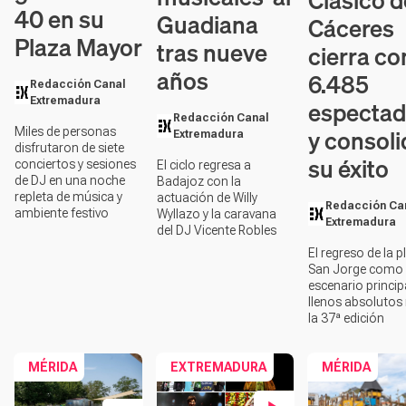
Clásico d
40 en su
Guadiana
Cáceres
Plaza Mayor
tras nueve
cierra co
años
6.485
Redacción Canal
Extremadura
espectad
Redacción Canal
y consoli
Miles de personas
Extremadura
disfrutaron de siete
su éxito
conciertos y sesiones
El ciclo regresa a
de DJ en una noche
Badajoz con la
repleta de música y
actuación de Willy
Redacción Ca
ambiente festivo
Wyllazo y la caravana
Extremadura
del DJ Vicente Robles
El regreso de la p
San Jorge como
escenario principa
llenos absoluto
la 37ª edición
MÉRIDA
EXTREMADURA
MÉRIDA