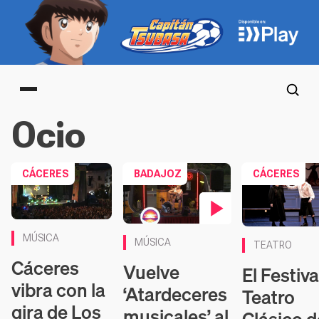
Main menu
Ocio
CÁCERES
BADAJOZ
CÁCERES
Contenido en vídeo
Contenido en v
MÚSICA
MÚSICA
TEATRO
Cáceres
Vuelve
El Festiva
vibra con la
‘Atardeceres
Teatro
gira de Los
musicales’ al