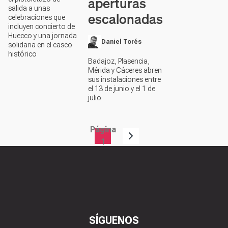
aperturas
salida a unas
escalonadas
celebraciones que
incluyen concierto de
Huecco y una jornada
Daniel Torés
solidaria en el casco
histórico
Badajoz, Plasencia,
Mérida y Cáceres abren
sus instalaciones entre
el 13 de junio y el 1 de
julio
Página
Paginación
1
SÍGUENOS