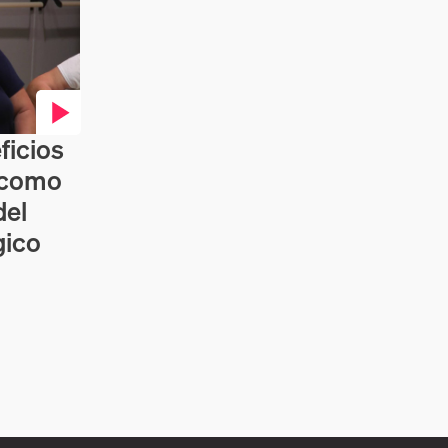
ficios
s como
del
gico