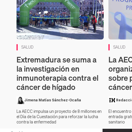
SALUD
SALUD
Extremadura se suma a
La AEC
la investigación en
organi
inmunoterapia contra el
sobre 
cáncer de hígado
cáncer
Jimena Matías Sánchez-Ocaña
Redacci
La AECC impulsa un proyecto de 8 millones en
El encuentro
el Día de la Cuestación para reforzar la lucha
entrada gratu
contra la enfermedad
sanitario