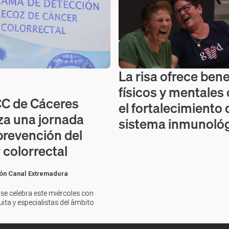
La risa ofrece bene
Contenido en vídeo
físicos y mentale
C de Cáceres
el fortalecimiento 
za una jornada
sistema inmunoló
prevención del
 colorrectal
ón Canal Extremadura
 se celebra este miércoles con
ita y especialistas del ámbito