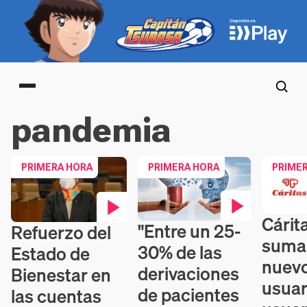
Main menu
pandemia
PRIMERA HORA
PRIMERA HORA
PRIME
Cárit
Contenid
"Entre un 25-
Refuerzo del
Contenido en vídeo
Contenido en vídeo
suma
30% de las
Estado de
nuev
derivaciones
Bienestar en
usuar
de pacientes
las cuentas