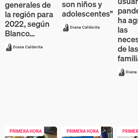
usuari
son niños y
generales de
pand
adolescentes"
la región para
ha ag
2022, según
las
Diana Calderita
Blanco…
nece
de la
Diana Calderita
famil
Diana 
PRIMERA HORA
PRIMERA HORA
PRIME