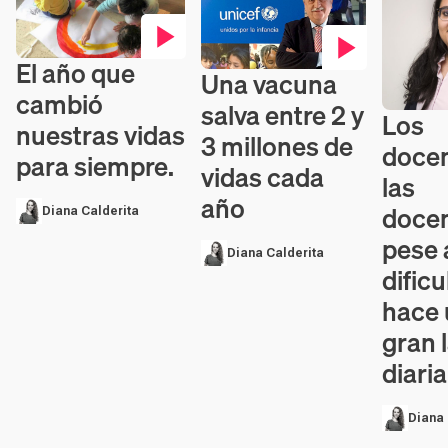
El año que
Contenido en vídeo
Una vacuna
Contenido en vídeo
cambió
salva entre 2 y
Los
Contenid
nuestras vidas
3 millones de
docen
para siempre.
vidas cada
las
año
docen
Diana Calderita
pese 
Diana Calderita
dificu
hace
gran 
diari
Diana 