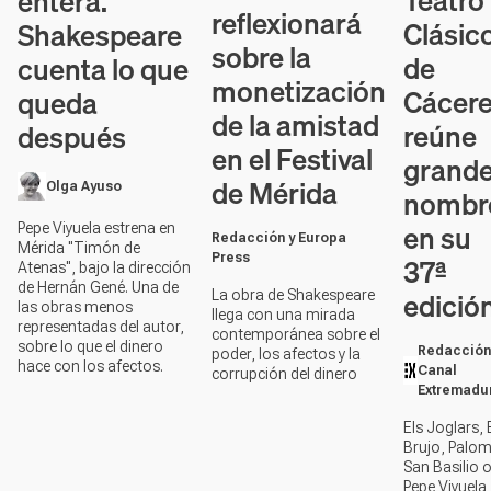
Teatro
entera.
reflexionará
Clásic
Shakespeare
sobre la
de
cuenta lo que
monetización
Cácer
queda
de la amistad
reúne
después
en el Festival
grand
de Mérida
Olga Ayuso
nombr
en su
Pepe Viyuela estrena en
Redacción y Europa
Mérida "Timón de
Press
37ª
Atenas", bajo la dirección
de Hernán Gené. Una de
edició
La obra de Shakespeare
las obras menos
llega con una mirada
representadas del autor,
contemporánea sobre el
sobre lo que el dinero
Redacción
poder, los afectos y la
hace con los afectos.
Canal
corrupción del dinero
Extremadu
Els Joglars, 
Brujo, Palo
San Basilio 
Pepe Viyuela