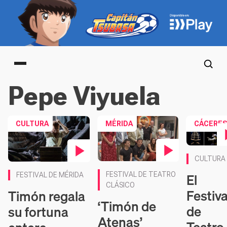
Main menu
Pepe Viyuela
CULTURA
MÉRIDA
CÁCERE
Contenido 
CULTURA
Contenido en vídeo
Contenido en vídeo
El
FESTIVAL DE TEATRO
FESTIVAL DE MÉRIDA
CLÁSICO
Festiva
Timón regala
‘Timón de
de
su fortuna
Atenas’