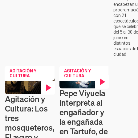
encabezan 
programaci
con 21
espectáculo
que se celeb
del 5 al 30 de
junio en
distintos
espacios de 
ciudad
AGITACIÓN Y
AGITACIÓN Y
CULTURA
CULTURA
Pepe Viyuela
Contenido en vídeo
Agitación y
Contenido en vídeo
interpreta al
Cultura: Los
engañador y
tres
la engañada
mosqueteros,
en Tartufo, de
El avaro y