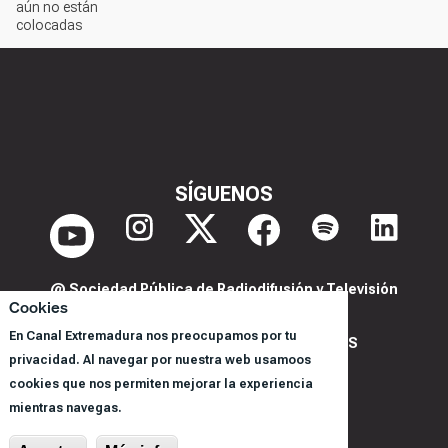
aún no están
colocadas
SÍGUENOS
@ Sociedad Pública de Radiodifusión y Televisión
Cookies
Extremeña S.A.U.
En Canal Extremadura nos preocupamos por tu
POLITICA DE PRIVACIDAD Y COOKIES
privacidad. Al navegar por nuestra web usamoos
AVISO LEGAL
cookies que nos permiten mejorar la experiencia
CORPORACIÓN
mientras navegas.
REGISTRO DE PROGRAMAS