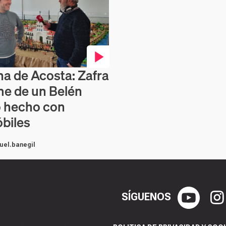
na de Acosta: Zafra
en vídeo
e de un Belén
o hecho con
biles
uel.banegil
SÍGUENOS