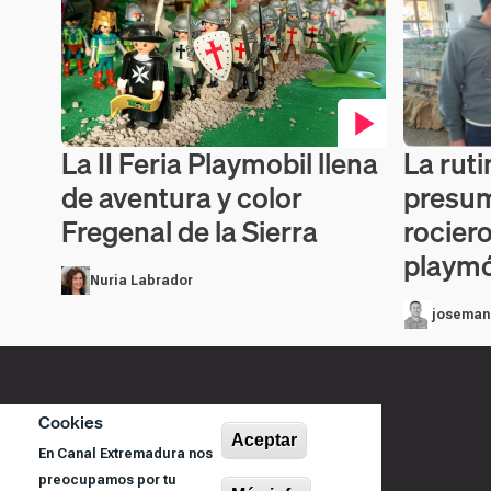
La II Feria Playmobil llena
La ruti
Contenido en vídeo
Contenido 
de aventura y color
presum
Fregenal de la Sierra
rocier
playmó
Nuria Labrador
joseman
Cookies
Aceptar
En Canal Extremadura nos
preocupamos por tu