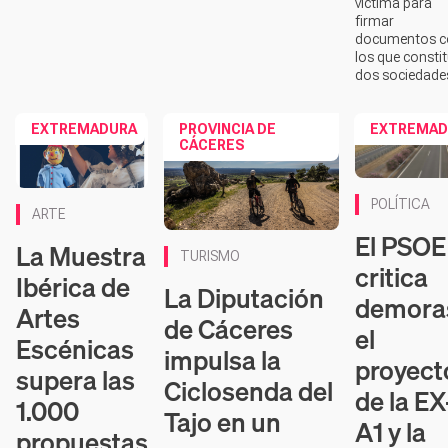
víctima para
firmar
documentos c
los que consti
dos sociedade
EXTREMADURA
PROVINCIA DE
EXTREMAD
CÁCERES
POLÍTICA
ARTE
El PSOE
La Muestra
TURISMO
critica
Ibérica de
La Diputación
demora
Artes
de Cáceres
el
Escénicas
impulsa la
proyect
supera las
Ciclosenda del
de la EX
1.000
Tajo en un
A1 y la
propuestas