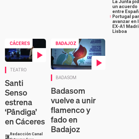
La Junta pi
un acuerdo
entre Españ
Portugal pa
avanzar en 
EX-A1 Madri
Lisboa
CÁCERES
BADAJOZ
Contenido en vídeo
TEATRO
Contenido en vídeo
BADASOM
Santi
Badasom
Senso
vuelve a unir
estrena
flamenco y
‘Pândiga’
fado en
en Cáceres
Badajoz
Redacción Canal