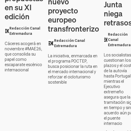
nuevo
Junta
en su XI
proyecto
niega
edición
europeo
retraso
transfronterizo
Redacción Canal
Extremadura
Redacción
Canal
Redacción Canal
Cáceres acogerá en
Extremadura
Extremadura
noviembre #MAE26,
que consolida su
Los socialistas
La iniciativa, enmarcada en
papel como
cuestionan los
el programa POCTEP,
escaparate escénico
plazos y el cos
busca posicionar la ruta en
internacional
de la autovía
el mercado internacional y
hasta Portugal
reforzar el cicloturismo
mientras el
sostenible
Ejecutivo
extremeño
asegura que la
tramitación si
en tiempo y sin
acuerdo aún p
el puente
internacio