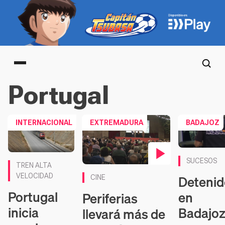
Main menu
Portugal
INTERNACIONAL
EXTREMADURA
BADAJOZ
SUCESOS
TREN ALTA
Contenido en vídeo
Detenid
VELOCIDAD
CINE
Portugal
en
Periferias
inicia
Badajo
llevará más de