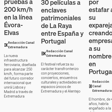
pruebas a
por
30 películas a
200 km/h
estafar 
enclaves
en la línea
su
patrimoniales
Évora-
exparej
de La Raya
Elvas
creand
entre España y
empres
Portugal
Redacción Canal
a su
Extremadura
Redacción Canal
nombre
La nueva
Extremadura
infraestructura
en
El festival refuerza su
ferroviaria, diseñada
Portuga
carácter transfronterizo
para alcanzar 250
con proyecciones,
km/h, forma parte
conciertos, encuentros
del futuro corredor
Redacción
culturales y actividades en
internacional que
Canal
espacios únicos de
unirá Lisboa y
Extremadura
Extremadura y el Alentejo
Madrid a través de
Extremadura
El hombre, de 
años, habría
engañado a la