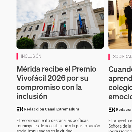
INCLUSIÓN
SOCIEDA
Mérida recibe el Premio
Cuando
Vivofácil 2026 por su
aprend
compromiso con la
colegi
inclusión
emoci
Redacción Canal Extremadura
Redacci
El reconocimiento destaca las políticas
El proyecto 
municipales de accesibilidad y la participación
Señora de la
social impulsadas en la ciudad
logra recono