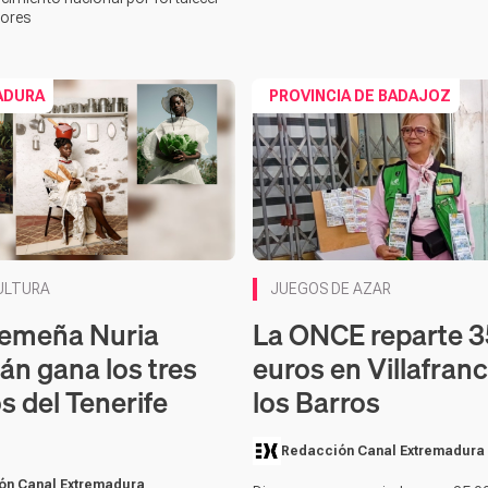
lores
ADURA
PROVINCIA DE BADAJOZ
ULTURA
JUEGOS DE AZAR
remeña Nuria
La ONCE reparte 
án gana los tres
euros en Villafran
s del Tenerife
los Barros
Redacción Canal Extremadura
ón Canal Extremadura