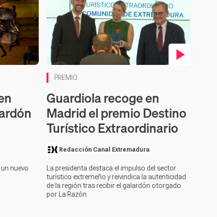
Contenido en vídeo
PREMIO
 en
Guardiola recoge en
lardón
Madrid el premio Destino
Turístico Extraordinario
Redacción Canal Extremadura
 un nuevo
La presidenta destaca el impulso del sector
turístico extremeño y reivindica la autenticidad
de la región tras recibir el galardón otorgado
por La Razón