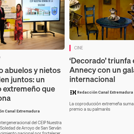
CINE
‘Decorado’ triunfa
D
Annecy con un ga
 abuelos y nietos
internacional
en juntos: un
o extremeño que
Redacción Canal Extremadura
ona
La coproducción extremeña suma
premio a su palmarés
ón Canal Extremadura
intergeneracional del CEIP Nuestra
 Soledad de Arroyo de San Serván
cimiento nacional por fortalecer