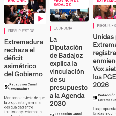
NACIONAL
PROVINCIA DE
EXTREMA
BADAJOZ
Contenido en
PRESUPUE
Contenido en vídeo
ECONOMÍA
PRESUPUESTOS
Unidas 
La
Extremadura
Extrem
Diputación
rechaza el
registr
de Badajoz
déficit
enmien
explica la
asimétrico
Vox sie
vinculación
del Gobierno
los PG
de su
2026
presupuesto
Redacción Canal
Extremadura
a la Agenda
Redacción
Manzano advierte de que
2030
Extremadu
la propuesta generaría
desigualdad entre
Las propuesta
territorios y reclama un
Unidas modifi
Redacción Canal