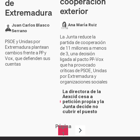
cooperación
de
exterior
Extremadura
Ana María Ruiz
Juan Carlos Blasco
Serrano
La Junta reduce la
PSOE y Unidas por
partida de cooperación
Extremadura plantean
de 11 millones a menos
cambios frente a PP y
de 3, una decisión
Vox, que defienden sus
ligada al pacto PP‑Vox
cuentas
que ha provocado
críticas de PSOE, Unidas
por Extremadura y
organizaciones sociales
La directora de la
Aexcid cesa a
petición propia y la
Junta decide no
cubrir el puesto
Página
Paginación
1