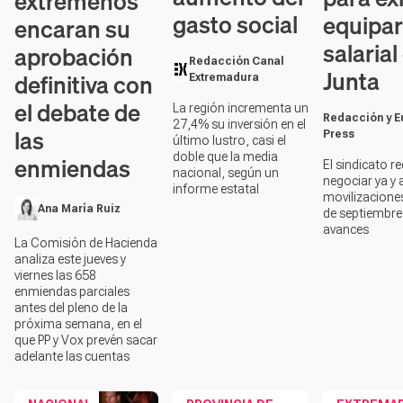
extremeños
gasto social
equipa
encaran su
salarial
aprobación
Redacción Canal
Junta
definitiva con
Extremadura
el debate de
La región incrementa un
Redacción y E
27,4% su inversión en el
las
Press
último lustro, casi el
doble que la media
enmiendas
El sindicato r
nacional, según un
negociar ya y 
informe estatal
movilizaciones
Ana María Ruiz
de septiembre 
avances
La Comisión de Hacienda
analiza este jueves y
viernes las 658
enmiendas parciales
antes del pleno de la
próxima semana, en el
que PP y Vox prevén sacar
adelante las cuentas