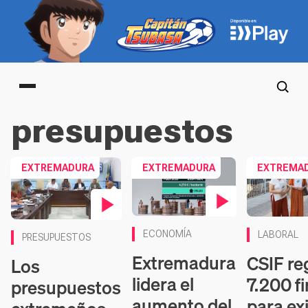
Main menu
presupuestos
EXTREMADURA
EXTREMADURA
EXTREMA
Contenido en vídeo
Contenido en
Contenido en vídeo
ECONOMÍA
LABORAL
PRESUPUESTOS
Extremadura
CSIF re
Los
lidera el
7.200 f
presupuestos
aumento del
para exi