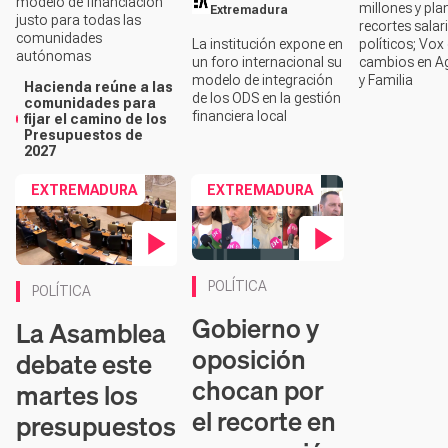
modelo de financiación
millones y pla
Extremadura
justo para todas las
recortes salar
comunidades
La institución expone en
políticos; Vox
autónomas
un foro internacional su
cambios en Ag
modelo de integración
y Familia
Hacienda reúne a las
de los ODS en la gestión
comunidades para
financiera local
fijar el camino de los
Presupuestos de
2027
EXTREMADURA
EXTREMADURA
Contenido en vídeo
Contenido en vídeo
POLÍTICA
POLÍTICA
Gobierno y
La Asamblea
oposición
debate este
chocan por
martes los
el recorte en
presupuestos