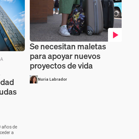
Se necesitan maletas
Contenido en vídeo
para apoyar nuevos
IA
proyectos de vida
a
idad
Nuria Labrador
yudas
0 años de
ceder a