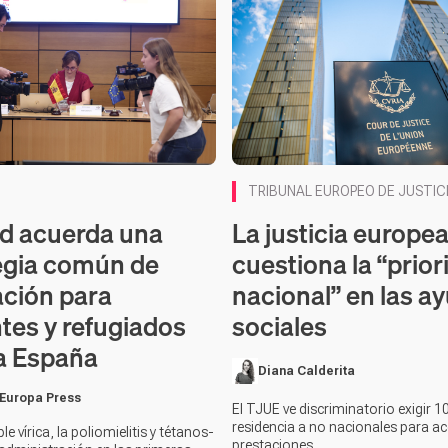
TRIBUNAL EUROPEO DE JUSTIC
La justicia europe
d acuerda una
cuestiona la “prior
egia común de
nacional” en las a
ción para
sociales
tes y refugiados
a España
Diana Calderita
 Europa Press
El TJUE ve discriminatorio exigir 1
residencia a no nacionales para ac
iple vírica, la poliomielitis y tétanos-
prestaciones