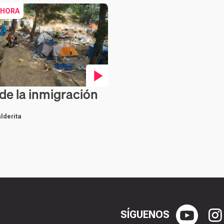
 HORA
 de la inmigración
en vídeo
lderita
SÍGUENOS