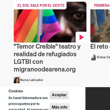
EL SOL SALE POR EL OESTE
PRIMERA
El reto
"Temor Creíble" teatro y
Contenido 
Contenido en vídeo
realidad de refugiados
Diana Ca
LGTBI con
migranoodearena.org
Nuria Labrador
Cookies
Aceptar
En Canal Extremadura nos
preocupamos por tu
Más info
privacidad. Al navegar por