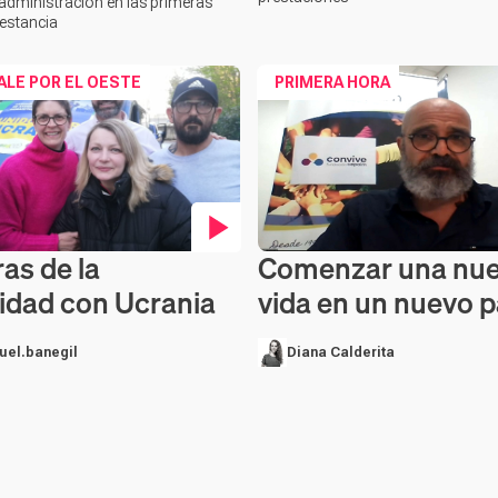
n administración en las primeras
estancia
ALE POR EL OESTE
PRIMERA HORA
as de la
Comenzar una nu
en vídeo
Contenido en vídeo
ridad con Ucrania
vida en un nuevo p
uel.banegil
Diana Calderita