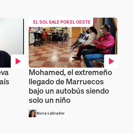
EL SOL SALE POR EL OESTE
eva
Mohamed, el extremeño
Contenido en vídeo
aís
llegado de Marruecos
bajo un autobús siendo
solo un niño
Nuria Labrador