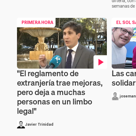
difteria, co
semanas de 
PRIMERA HORA
EL SOL S
"El reglamento de
Las car
Contenido en vídeo
Contenido 
extranjería trae mejoras,
solida
pero deja a muchas
joseman
personas en un limbo
legal"
Javier Trinidad