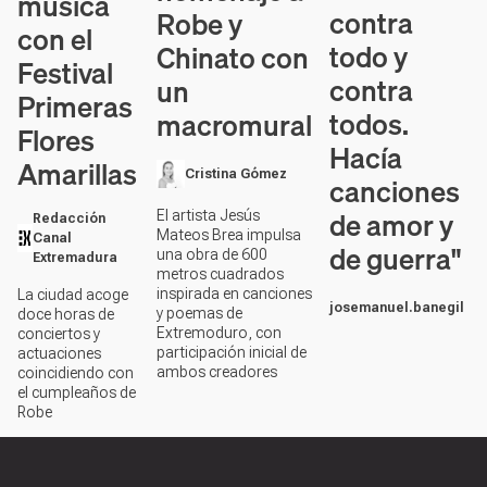
música
contra
Robe y
con el
todo y
Chinato con
Festival
contra
un
Primeras
todos.
macromural
Flores
Hacía
Amarillas
Cristina Gómez
canciones
de amor y
El artista Jesús
Redacción
Mateos Brea impulsa
Canal
de guerra"
una obra de 600
Extremadura
metros cuadrados
inspirada en canciones
La ciudad acoge
josemanuel.banegil
y poemas de
doce horas de
Extremoduro, con
conciertos y
participación inicial de
actuaciones
ambos creadores
coincidiendo con
el cumpleaños de
Robe