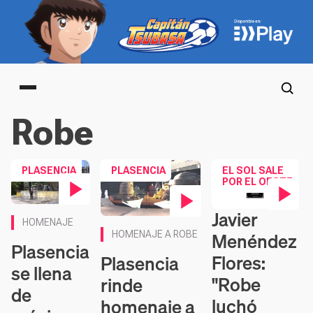
Main menu
Robe
PLASENCIA
PLASENCIA
EL SOL SALE
POR EL OESTE
Contenido en vídeo
Javier
Contenido en vídeo
HOMENAJE
Contenido en vídeo
Menéndez
HOMENAJE A ROBE
Plasencia
Flores:
Plasencia
se llena
"Robe
rinde
de
luchó
homenaje a