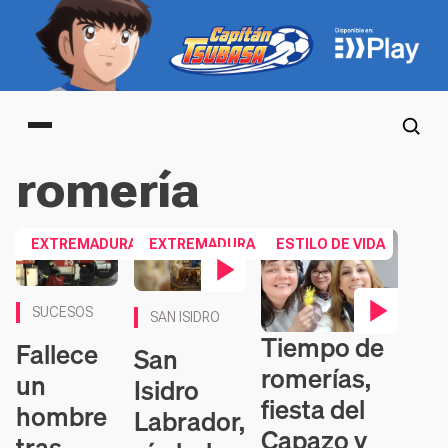
Main menu
romería
EXTREMADURA
EXTREMADURA
ESTILO DE VIDA
Contenido en vídeo
SUCESOS
SAN ISIDRO
Tiempo de
Contenido en vídeo
Fallece
San
romerías,
un
Isidro
fiesta del
hombre
Labrador,
Capazo y
tras