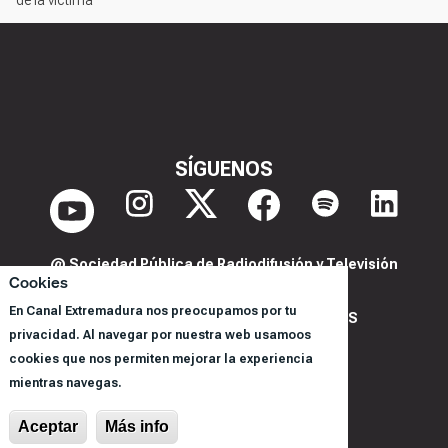
de la víctima
SÍGUENOS
@ Sociedad Pública de Radiodifusión y Televisión
Cookies
Extremeña S.A.U.
En Canal Extremadura nos preocupamos por tu
POLITICA DE PRIVACIDAD Y COOKIES
privacidad. Al navegar por nuestra web usamoos
AVISO LEGAL
cookies que nos permiten mejorar la experiencia
CORPORACIÓN
mientras navegas.
REGISTRO DE PROGRAMAS
Aceptar
Más info