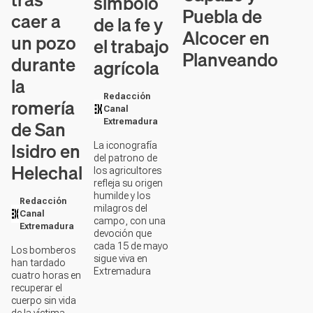
símbolo
Puebla de
caer a
de la fe y
Alcocer en
un pozo
el trabajo
Planveando
durante
agrícola
la
Redacción
romería
Canal
de San
Extremadura
Isidro en
La iconografía
del patrono de
Helechal
los agricultores
refleja su origen
humilde y los
Redacción
milagros del
Canal
campo, con una
Extremadura
devoción que
cada 15 de mayo
Los bomberos
sigue viva en
han tardado
Extremadura
cuatro horas en
recuperar el
cuerpo sin vida