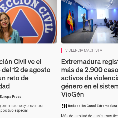
VIOLENCIA MACHISTA
Extremadura regis
ión Civil ve el
más de 2.900 cas
 del 12 de agosto
activos de violenci
n reto de
género en el siste
dad
VioGén
 Europa Press
glomeraciones y prevención
Redacción Canal Extremadura
spositivo especial
Más de la mitad de las víctimas t