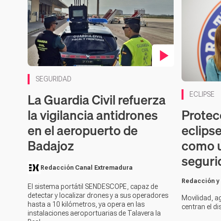
Contenido en vídeo
SEGURIDAD
La Guardia Civil refuerza
ECLIPSE
Protecc
la vigilancia antidrones
eclipse
en el aeropuerto de
como u
Badajoz
seguri
Redacción Canal Extremadura
Redacción y
El sistema portátil SENDESCOPE, capaz de
detectar y localizar drones y a sus operadores
Movilidad, a
hasta a 10 kilómetros, ya opera en las
centran el di
instalaciones aeroportuarias de Talavera la