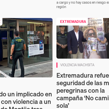
a cargo y no hay casos en riesgo e
región
Z
EXTREMADURA
Contenido en vídeo
VIOLENCIA MACHSITA
Extremadura refue
seguridad de las m
peregrinas con la
do un implicado en
campaña ‘No cam
 con violencia a un
sola’