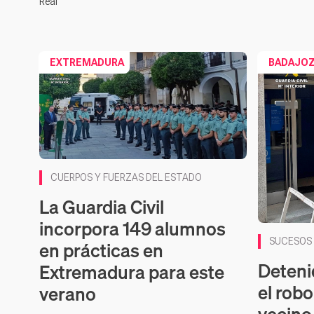
Real
EXTREMADURA
BADAJO
CUERPOS Y FUERZAS DEL ESTADO
La Guardia Civil
incorpora 149 alumnos
SUCESOS
en prácticas en
Deteni
Extremadura para este
el robo
verano