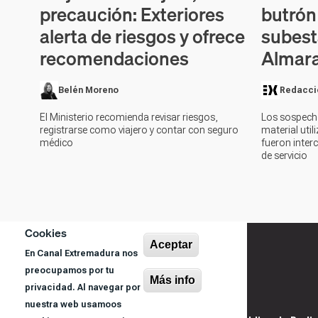
precaución: Exteriores
butrón
alerta de riesgos y ofrece
subest
recomendaciones
Almar
Belén Moreno
Redacci
El Ministerio recomienda revisar riesgos,
Los sospech
registrarse como viajero y contar con seguro
material util
médico
fueron inter
de servicio
Paginación
Cookies
Aceptar
En Canal Extremadura nos
preocupamos por tu
Más info
privacidad. Al navegar por
nuestra web usamoos