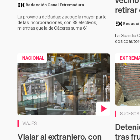
vecino
Redacción Canal Extremadura
retirar
La provincia de Badajoz acoge la mayor parte
de las incorporaciones, con 88 efectivos,
Redacci
mientras que la de Cáceres suma 61
La Guardia C
dos coautor
NACIONAL
EXTREM
Contenido 
SUCESOS
Contenido en vídeo
Deteni
VIAJES
Viajar al extranjero, con
tras fr