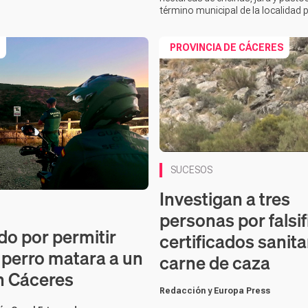
término municipal de la localidad
S
PROVINCIA DE CÁCERES
SUCESOS
Investigan a tres
personas por falsif
do por permitir
certificados sanita
 perro matara a un
carne de caza
n Cáceres
Redacción y Europa Press