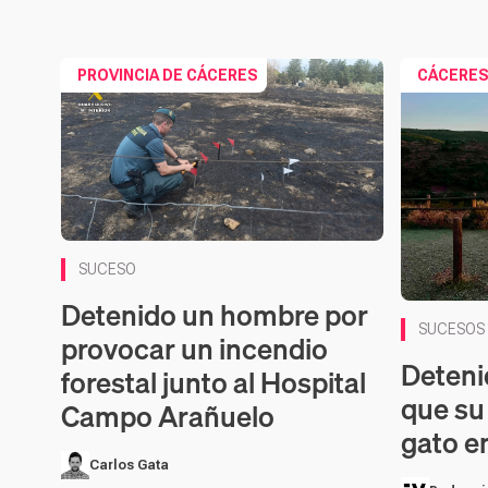
PROVINCIA DE CÁCERES
CÁCERE
SUCESO
Detenido un hombre por
SUCESOS
provocar un incendio
Deteni
forestal junto al Hospital
que su
Campo Arañuelo
gato e
Carlos Gata