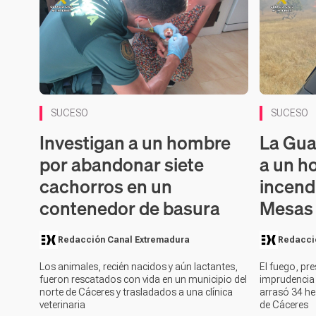
SUCESO
SUCESO
Investigan a un hombre
La Guar
por abandonar siete
a un h
cachorros en un
incendi
contenedor de basura
Mesas 
Redacción Canal Extremadura
Redacci
Los animales, recién nacidos y aún lactantes,
El fuego, p
fueron rescatados con vida en un municipio del
imprudencia 
norte de Cáceres y trasladados a una clínica
arrasó 34 he
veterinaria
de Cáceres