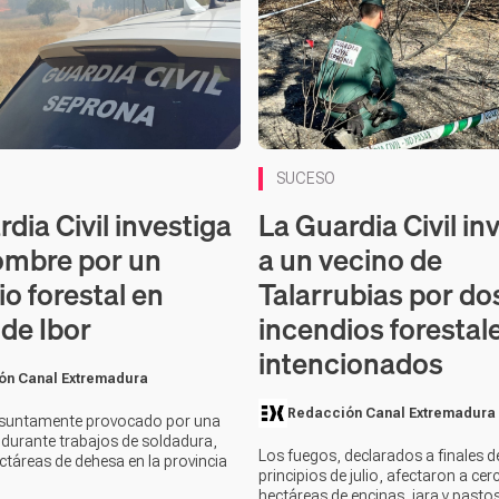
SUCESO
dia Civil investiga
La Guardia Civil in
ombre por un
a un vecino de
o forestal en
Talarrubias por do
de Ibor
incendios forestal
intencionados
ón Canal Extremadura
Redacción Canal Extremadura
resuntamente provocado por una
durante trabajos de soldadura,
Los fuegos, declarados a finales de
ctáreas de dehesa en la provincia
principios de julio, afectaron a cer
hectáreas de encinas, jara y pastos