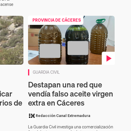
 pacense
PROVINCIA DE CÁCERES
Contenido en vídeo
GUARDIA CIVIL
Destapan una red que
icar
vendía falso aceite virgen
rios de
extra en Cáceres
Redacción Canal Extremadura
La Guardia Civil investiga una comercialización