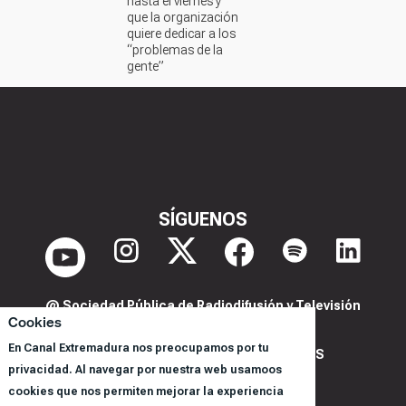
hasta el viernes y
que la organización
quiere dedicar a los
“problemas de la
gente”
SÍGUENOS
@ Sociedad Pública de Radiodifusión y Televisión
Cookies
Extremeña S.A.U.
En Canal Extremadura nos preocupamos por tu
POLITICA DE PRIVACIDAD Y COOKIES
privacidad. Al navegar por nuestra web usamoos
AVISO LEGAL
cookies que nos permiten mejorar la experiencia
CORPORACIÓN