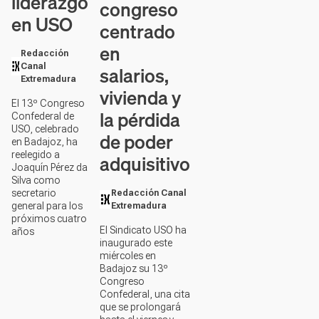
liderazgo
congreso
en USO
centrado
en
Redacción
Canal
salarios,
Extremadura
vivienda y
El 13º Congreso
la pérdida
Confederal de
USO, celebrado
de poder
en Badajoz, ha
reelegido a
adquisitivo
Joaquín Pérez da
Silva como
secretario
Redacción Canal
general para los
Extremadura
próximos cuatro
El Sindicato USO ha
años
inaugurado este
miércoles en
Badajoz su 13º
Congreso
Confederal, una cita
que se prolongará