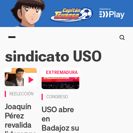
Main menu
sindicato USO
EXTREMADURA
Contenido en vídeo
REELECCIÓN
CONGRESO
Joaquín
USO abre
Pérez
en
revalida
Badajoz su