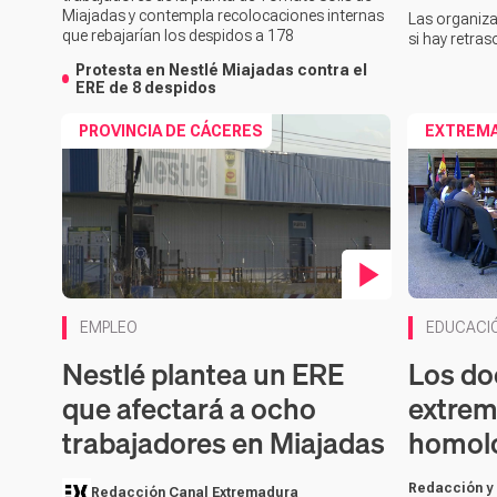
Miajadas y contempla recolocaciones internas
Las organiza
que rebajarían los despidos a 178
si hay retras
Protesta en Nestlé Miajadas contra el
ERE de 8 despidos
PROVINCIA DE CÁCERES
EXTREM
Contenido en vídeo
EMPLEO
EDUCACI
Nestlé plantea un ERE
Los do
que afectará a ocho
extrem
trabajadores en Miajadas
homolo
Redacción y
Redacción Canal Extremadura