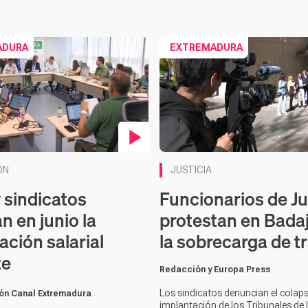
ADURA
EXTREMADURA
en vídeo
ÓN
JUSTICIA
y sindicatos
Funcionarios de Ju
n en junio la
protestan en Bada
ación salarial
la sobrecarga de t
te
Redacción y Europa Press
Los sindicatos denuncian el colaps
ón Canal Extremadura
implantación de los Tribunales de I