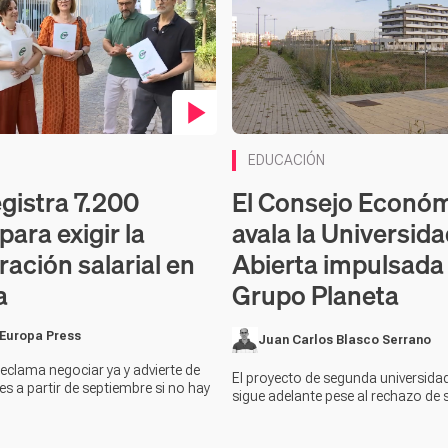
en vídeo
EDUCACIÓN
egistra 7.200
El Consejo Econó
para exigir la
avala la Universid
ración salarial en
Abierta impulsada
a
Grupo Planeta
 Europa Press
Juan Carlos Blasco Serrano
reclama negociar ya y advierte de
El proyecto de segunda universida
es a partir de septiembre si no hay
sigue adelante pese al rechazo de 