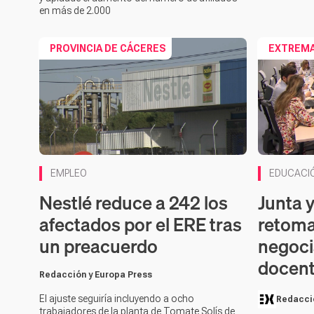
en más de 2.000
PROVINCIA DE CÁCERES
EXTREM
Contenido 
EMPLEO
EDUCACI
Nestlé reduce a 242 los
Junta 
afectados por el ERE tras
retoma
un preacuerdo
negoci
docen
Redacción y Europa Press
El ajuste seguiría incluyendo a ocho
Redacci
trabajadores de la planta de Tomate Solís de