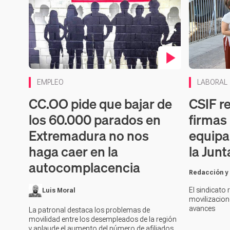
Contenido en vídeo
Contenido 
EMPLEO
LABORAL
CC.OO pide que bajar de
CSIF r
los 60.000 parados en
firmas 
Extremadura no nos
equipa
haga caer en la
la Junt
autocomplacencia
Redacción y
El sindicato 
Luis Moral
movilizacion
avances
La patronal destaca los problemas de
movilidad entre los desempleados de la región
y aplaude el aumento del número de afiliados