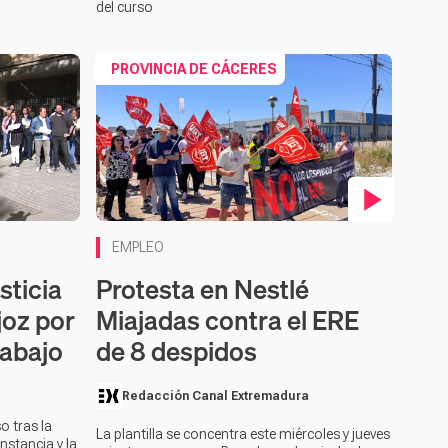
del curso
PROVINCIA DE CÁCERES
Contenido en vídeo
EMPLEO
sticia
Protesta en Nestlé
joz por
Miajadas contra el ERE
rabajo
de 8 despidos
Redacción Canal Extremadura
o tras la
La plantilla se concentra este miércoles y jueves
nstancia y la