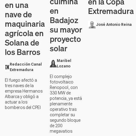
culmina
en la Copa
en una
en
Extremadura
nave de
Badajoz
maquinaria
José Antonio Reina
su mayor
agrícola en
proyecto
Solana de
solar
los Barros
Maribel
Redacción Canal
Lozano
Extremadura
El complejo
El fuego afectó a
fotovoltaico
tres naves de la
Renopool, con
empresa Hermanos
330 MW de
Albarca y obligó a
potencia, ya está
actuar a los
plenamente
bomberos del CPEI
operativo tras
completar su
segundo bloque
de 200
megavatios