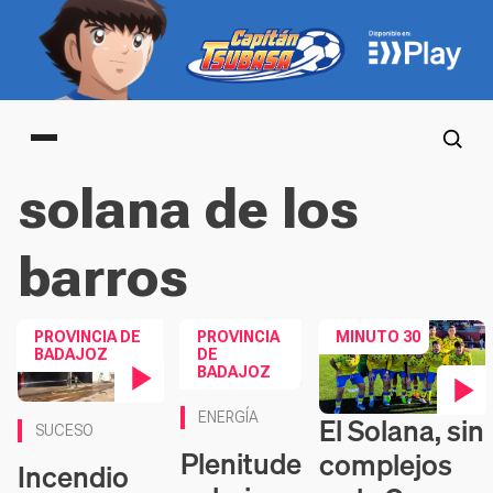
Main menu
solana de los
barros
PROVINCIA DE
PROVINCIA
MINUTO 30
BADAJOZ
DE
BADAJOZ
Contenido en vídeo
ENERGÍA
El Solana, sin
Contenido en vídeo
SUCESO
Plenitude
complejos
Incendio