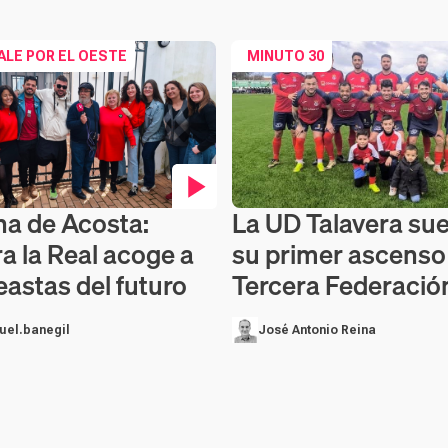
ALE POR EL OESTE
MINUTO 30
ina de Acosta:
La UD Talavera su
en vídeo
Contenido en vídeo
a la Real acoge a
su primer ascenso
eastas del futuro
Tercera Federació
uel.banegil
José Antonio Reina