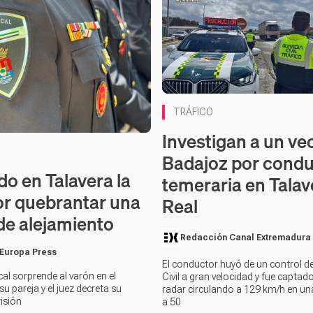
TRÁFICO
Investigan a un ve
Badajoz por cond
do en Talavera la
temeraria en Talav
or quebrantar una
Real
de alejamiento
Redacción Canal Extremadura
 Europa Press
El conductor huyó de un control de
cal sorprende al varón en el
Civil a gran velocidad y fue captad
su pareja y el juez decreta su
radar circulando a 129 km/h en una
risión
a 50