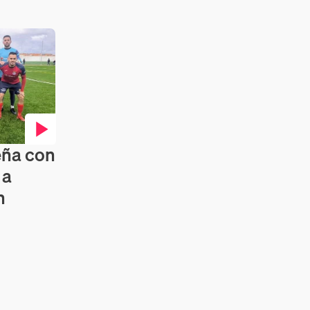
eña con
 a
n