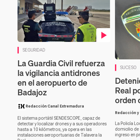
Contenido en vídeo
SEGURIDAD
La Guardia Civil refuerza
SUCESO
la vigilancia antidrones
Deteni
en el aeropuerto de
Real p
Badajoz
orden 
Redacción Canal Extremadura
Redacción y
El sistema portátil SENDESCOPE, capaz de
La Policía Lo
detectar y localizar drones y a sus operadores
domicilio de 
hasta a 10 kilómetros, ya opera en las
ingreso en p
instalaciones aeroportuarias de Talavera la