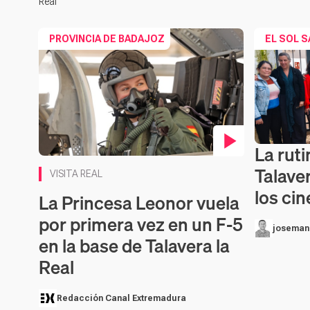
Real
PROVINCIA DE BADAJOZ
EL SOL S
La rut
Contenido 
Contenido en vídeo
Talaver
VISITA REAL
los cin
La Princesa Leonor vuela
por primera vez en un F-5
joseman
en la base de Talavera la
Real
Redacción Canal Extremadura