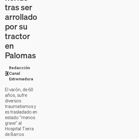
tras ser
arrollado
por su
tractor
en
Palomas
Redacción
Canal
Extremadura
El varón, de 60
años, sufre
diversos
traumatismos y
es trasladado en
estado “menos
grave” al
Hospital Tierra
de Barros