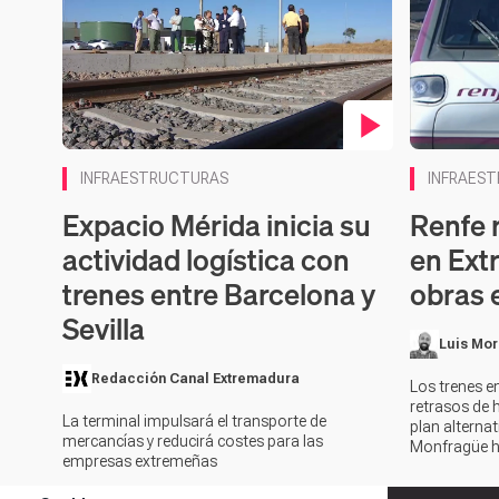
Contenido en vídeo
Contenido 
INFRAESTRUCTURAS
INFRAES
Expacio Mérida inicia su
Renfe 
actividad logística con
en Ext
trenes entre Barcelona y
obras e
Sevilla
Luis Mor
Redacción Canal Extremadura
Los trenes e
retrasos de 
La terminal impulsará el transporte de
plan alternat
mercancías y reducirá costes para las
Monfragüe ha
empresas extremeñas