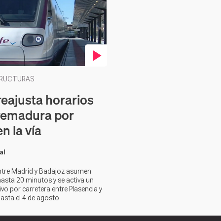
en vídeo
TRUCTURAS
reajusta horarios
remadura por
n la vía
al
ntre Madrid y Badajoz asumen
hasta 20 minutos y se activa un
ivo por carretera entre Plasencia y
sta el 4 de agosto