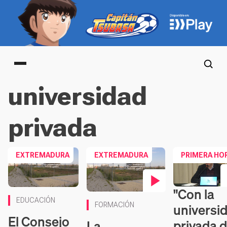
Main menu
universidad
privada
EXTREMADURA
EXTREMADURA
PRIMERA HO
"Con la
Contenido en v
Contenido en vídeo
EDUCACIÓN
universi
FORMACIÓN
El Consejo
privada 
La