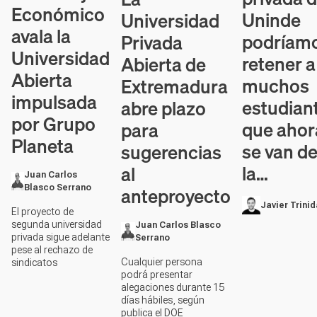
Económico
Uninde
Universidad
avala la
podríam
Privada
Universidad
retener a
Abierta de
Abierta
muchos
Extremadura
impulsada
estudian
abre plazo
por Grupo
que ahor
para
Planeta
se van d
sugerencias
la…
al
Juan Carlos
anteproyecto
Blasco Serrano
Javier Trini
El proyecto de
segunda universidad
Juan Carlos Blasco
privada sigue adelante
Serrano
pese al rechazo de
Cualquier persona
sindicatos
podrá presentar
alegaciones durante 15
días hábiles, según
publica el DOE