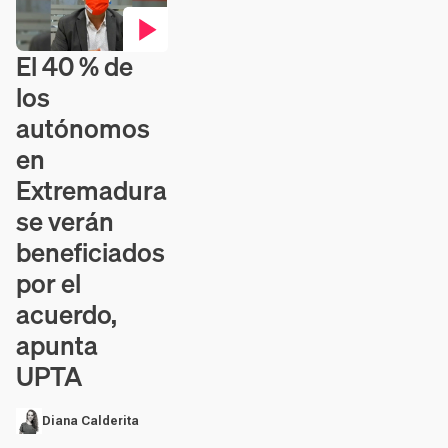
El 40 % de
Contenido en vídeo
los
autónomos
en
Extremadura
se verán
beneficiados
por el
acuerdo,
apunta
UPTA
Diana Calderita