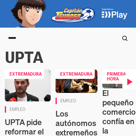
Main menu
UPTA
EXTREMADURA
EXTREMADURA
PRIMERA
HORA
El
Contenido en v
pequeño
EMPLEO
comercio
EMPLEO
Los
confía en
UPTA pide
autónomos
la
reformar el
extremeños