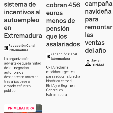
campaña
sistema de
cobran 456
navideña
incentivos al
euros
para
autoempleo
menos de
remontar
en
pensión
las
Extremadura
que los
ventas
asalariados
Redacción Canal
del año
Extremadura
Redacción Canal
La organización
Extremadura
Javier
advierte de que la mitad
Trinidad
UPTA reclama
de los negocios
medidas urgentes
autónomos
para reducir la brecha
desaparecen antes de
histórica entre el
tres años pese al
RETA y el Régimen
elevado esfuerzo
General en
público
Extremadura
PRIMERA HORA