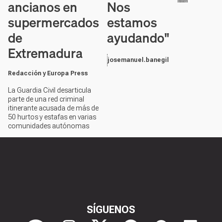
Nos
ancianos en
estamos
supermercados
ayudando"
de
Extremadura
josemanuel.banegil
Redacción y Europa Press
La Guardia Civil desarticula
parte de una red criminal
itinerante acusada de más de
50 hurtos y estafas en varias
comunidades autónomas
SÍGUENOS