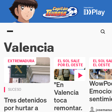
Main menu
Valencia
EXTREMADURA
EL SOL SALE
EL SOL SA
POR EL OESTE
EL OESTE
WowPod
"En
Contenido en
Contenido en vídeo
Emocio
Valencia
SUCESO
sentimi
toca
Tres detenidos
remontar.
por hurtar a
josemanue