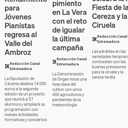
pimiento
Fiesta de l
para
en La Vera
Cereza y la
Jóvenes
con el reto
Ciruela
Pianistas
de igualar
regresa al
la última
Redacción Canal
Valle del
Extremadura
campaña
Ambroz
Las pérdidas en las
variedades tempran
Redacción Canal
contrastan con las
Redacción Canal
Extremadura
buenas previsiones
Extremadura
para la ciruela y la
La Denominación
cereza tardía
La Diputación de
de Origen inicia una
Cáceres destina 14.000
fase clave del
euros a la segunda
cultivo con unos
edición de un proyecto
400 agricultores y
que reunirá a 57
pendientes de la
alumnos y ampliará su
meteorología
programación con
nuevas actividades
formativas y conciertos