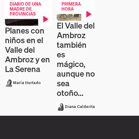
DIARIO DE UNA
PRIMERA
MADRE DE
HORA
PROVINCIAS
El Valle del
Contenido en vídeo
Planes con
Contenido en vídeo
Ambroz
niños en el
también
Valle del
es
Ambroz y en
mágico,
La Serena
aunque no
sea
María Hurtado
otoño...
Diana Calderita