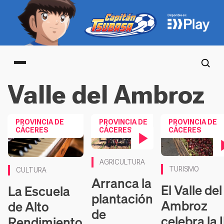
Main menu
Valle del Ambroz
PROVINCIA DE
PROVINCIA DE
PROVINCIA DE
CÁCERES
CÁCERES
CÁCERES
Contenido en vídeo
Contenido en víd
AGRICULTURA
TURISMO
CULTURA
Arranca la
El Valle del
La Escuela
plantación
Ambroz
de Alto
de
celebra la I
Rendimiento