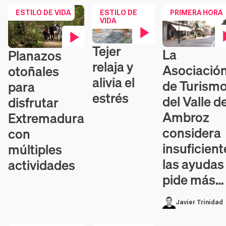
ESTILO DE VIDA
ESTILO DE
PRIMERA HORA
VIDA
Tejer
Contenido en vídeo
La
Planazos
Contenido en víd
Contenido en vídeo
relaja y
Asociació
otoñales
alivia el
de Turism
para
estrés
del Valle de
disfrutar
Ambroz
Extremadura
considera
con
insuficient
múltiples
las ayudas
actividades
pide más…
Javier Trinidad