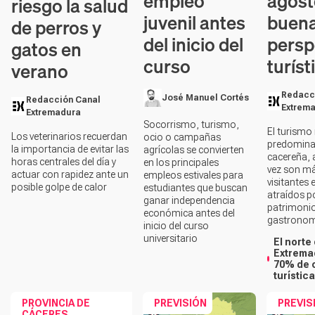
empleo
agost
riesgo la salud
juvenil antes
buen
de perros y
del inicio del
persp
gatos en
curso
turíst
verano
Redacc
José Manuel Cortés
Redacción Canal
Extrem
Extremadura
Socorrismo, turismo,
El turismo
Los veterinarios recuerdan
ocio o campañas
predomina 
la importancia de evitar las
agrícolas se convierten
cacereña,
horas centrales del día y
en los principales
vez son má
actuar con rapidez ante un
empleos estivales para
visitantes 
posible golpe de calor
estudiantes que buscan
atraídos po
ganar independencia
patrimonio,
económica antes del
gastronom
inicio del curso
universitario
El norte
Extrema
70% de 
turística
PROVINCIA DE
PREVISIÓN
PREVIS
CÁCERES