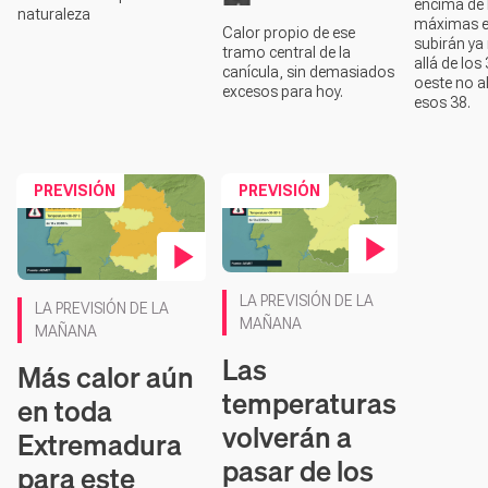
encima de l
naturaleza
máximas e
Calor propio de ese
subirán y
tramo central de la
allá de los
canícula, sin demasiados
oeste no a
excesos para hoy.
esos 38.
PREVISIÓN
PREVISIÓN
Contenido en vídeo
Contenido en vídeo
LA PREVISIÓN DE LA
LA PREVISIÓN DE LA
MAÑANA
MAÑANA
Las
Más calor aún
temperaturas
en toda
volverán a
Extremadura
pasar de los
para este