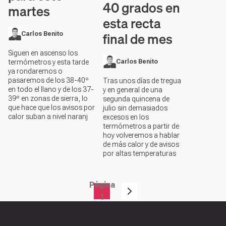
40 grados en
martes
esta recta
final de mes
Carlos Benito
Siguen en ascenso los
termómetros y esta tarde
Carlos Benito
ya rondaremos o
pasaremos de los 38-40º
Tras unos días de tregua
en todo el llano y de los 37-
y en general de una
39º en zonas de sierra, lo
segunda quincena de
que hace que los avisos por
julio sin demasiados
calor suban a nivel naranj
excesos en los
termómetros a partir de
hoy volveremos a hablar
de más calor y de avisos
por altas temperaturas
Página
Paginación
1