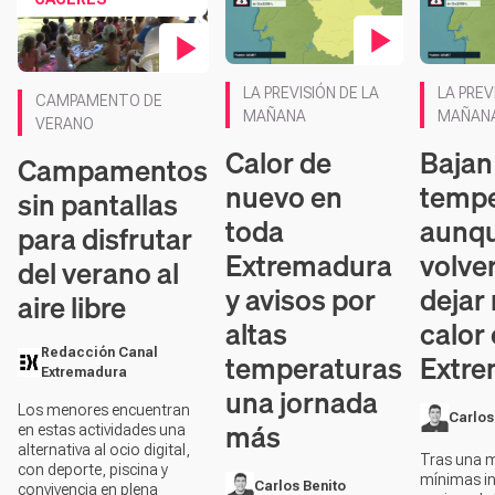
Contenido en vídeo
Contenido
Contenido en vídeo
LA PREVISIÓN DE LA
LA PREV
CAMPAMENTO DE
MAÑANA
MAÑAN
VERANO
Calor de
Bajan
Campamentos
nuevo en
tempe
sin pantallas
toda
aunqu
para disfrutar
Extremadura
volve
del verano al
y avisos por
dejar
aire libre
altas
calor
Redacción Canal
temperaturas
Extr
Extremadura
una jornada
Los menores encuentran
Carlos
más
en estas actividades una
alternativa al ocio digital,
Tras una 
con deporte, piscina y
mínimas in
Carlos Benito
convivencia en plena