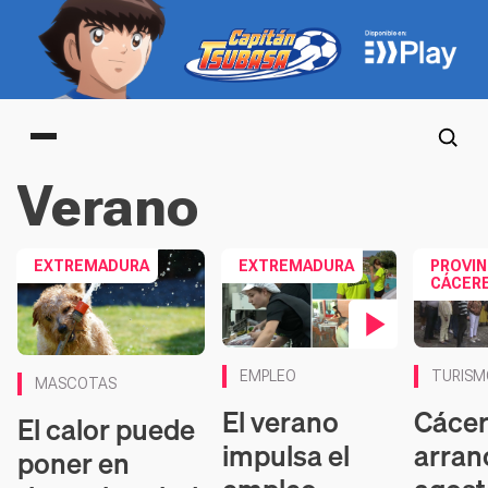
Main menu
Verano
EXTREMADURA
EXTREMADURA
PROVIN
CÁCER
Contenido en vídeo
Contenido
EMPLEO
TURISM
MASCOTAS
El verano
Cácer
El calor puede
impulsa el
arran
poner en