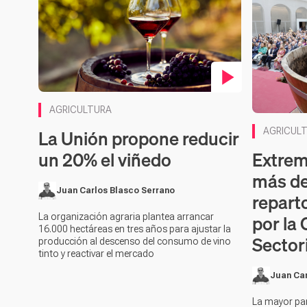
Contenido en vídeo
AGRICULTURA
La Unión propone reducir
AGRICUL
Extrem
un 20% el viñedo
más de
Juan Carlos Blasco Serrano
repart
por la
La organización agraria plantea arrancar
16.000 hectáreas en tres años para ajustar la
Sector
producción al descenso del consumo de vino
tinto y reactivar el mercado
Juan Car
La mayor par