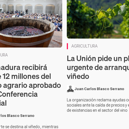
AGRICULTURA
La Unión pide un p
TURA
adura recibirá
urgente de arranq
 12 millones del
viñedo
o agrario aprobado
Juan Carlos Blasco Serrano
 Conferencia
ial
La organización reclama ayudas co
sociales ante la caída de precios y
de existencias en el sector del vino
los Blasco Serrano
te se destina al viñedo, mientras