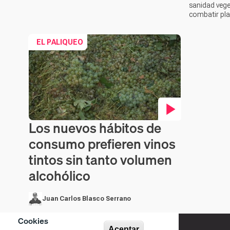
sanidad vege
combatir pl
EL PALIQUEO
Los nuevos hábitos de
Contenido en vídeo
consumo prefieren vinos
tintos sin tanto volumen
alcohólico
Juan Carlos Blasco Serrano
Cookies
Aceptar