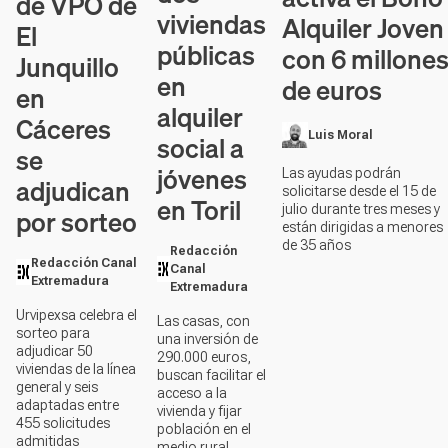
de VPO de
viviendas
Alquiler Joven
El
públicas
con 6 millone
Junquillo
en
de euros
en
alquiler
Cáceres
social a
Luis Moral
se
jóvenes
Las ayudas podrán
adjudican
solicitarse desde el 15 de
en Toril
julio durante tres meses y
por sorteo
están dirigidas a menores
de 35 años
Redacción
Redacción Canal
Canal
Extremadura
Extremadura
Urvipexsa celebra el
Las casas, con
sorteo para
una inversión de
adjudicar 50
290.000 euros,
viviendas de la línea
buscan facilitar el
general y seis
acceso a la
adaptadas entre
vivienda y fijar
455 solicitudes
población en el
admitidas
medio rural