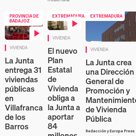
PROVINCIA DE
EXTREMADURA
EXTREMADURA
BADAJOZ
Contenido en vídeo
VIVIENDA
Contenido en vídeo
El nuevo
VIVIENDA
VIVIENDA
Plan
La Junta
La Junta crea
Estatal
entrega 31
una Dirección
de
viviendas
General de
Vivienda
públicas
Promoción y
obliga a
en
Mantenimient
la Junta a
Villafranca
de Vivienda
aportar
de los
Pública
84
Barros
Redacción y Europa Press
millones