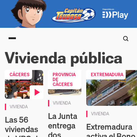
Main menu
Vivienda pública
CÁCERES
PROVINCIA
EXTREMADURA
DE
CÁCERES
Contenido en vídeo
VIVIENDA
VIVIENDA
La Junta
VIVIENDA
Las 56
entrega
Extremadura
viviendas
dos
activa el Bono